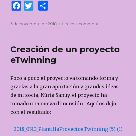
F
T
C
a
w
o
c
it
m
Posted
5 de novembre de 2018
Leave a comment
on
on
Vídeo
e
te
p
conferencia
b
r
ar
en
Creación de un proyecto
eTwining
o
te
Live
eTwinning
o
ix
k
Poco a poco el proyecto va tomando forma y
gracias a la gran aportación y grandes ideas
de mi socia, Núria Sanuy, el proyecto ha
tomado una nueva dimensión. Aquí os dejo
con el resultado:
2018_0310_PlantillaProyectoeTwinning (5) (1)