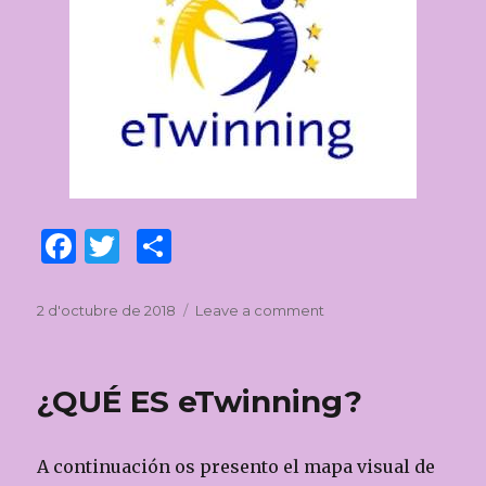
F
T
C
a
w
o
c
it
m
Posted
2 d'octubre de 2018
Leave a comment
on
on
Plataforma
e
te
p
eTwinning
b
r
ar
¿QUÉ ES eTwinning?
o
te
o
ix
A continuación os presento el mapa visual de