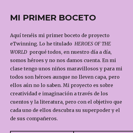
e
te
p
de
b
r
ar
un
MI PRIMER BOCETO
proyecto
o
te
eTwinning
o
ix
Aquí tenéis mi primer boceto de proyecto
k
eTwinning. Lo he titulado
HEROES OF THE
WORLD
porqué todos, en nuestro día a día,
somos héroes y no nos damos cuenta. En mi
clase tengo unos niños maravillosos y para mi
todos son héroes aunque no lleven capa, pero
ellos aún no lo saben. Mi proyecto es sobre
creatividad e imaginación a través de los
cuentos y la literatura, pero con el objetivo que
cada uno de ellos descubra su superpoder y el
de sus compañeros.