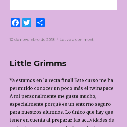
F
T
C
a
w
o
c
it
m
Posted
10 de novembre de 2018
Leave a comment
on
on
Compartimos
e
te
p
y
b
r
ar
nos
Little Grimms
despedimos
o
te
o
ix
Ya estamos en la recta final! Este curso me ha
k
permitido conocer un poco más el twinspace.
A mi personalmente me gusta mucho,
especialmente porqué es un entorno seguro
para nuestros alumnos. Lo único que hay que
tener en cuenta al preparar las actividades de