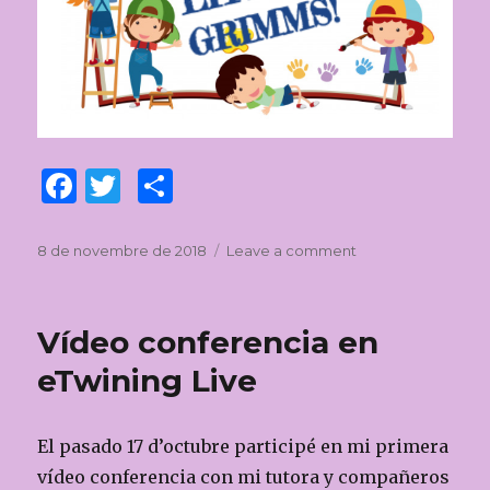
F
T
C
a
w
o
c
it
m
Posted
8 de novembre de 2018
Leave a comment
on
on
Little
e
te
p
Grimms
b
r
ar
Vídeo conferencia en
o
te
eTwining Live
o
ix
k
El pasado 17 d’octubre participé en mi primera
vídeo conferencia con mi tutora y compañeros