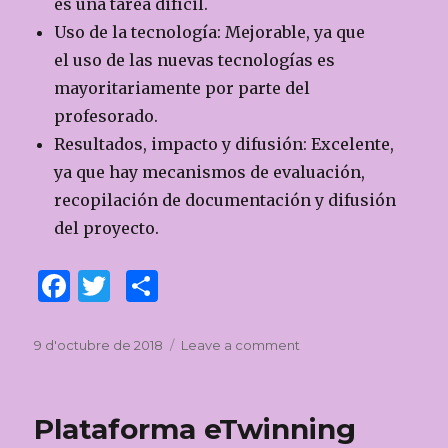
es una tarea difícil.
Uso de la tecnología: Mejorable, ya que
el uso de las nuevas tecnologías es
mayoritariamente por parte del
profesorado.
Resultados, impacto y difusión: Excelente,
ya que hay mecanismos de evaluación,
recopilación de documentación y difusión
del proyecto.
F
T
C
a
w
o
c
it
m
Posted
9 d'octubre de 2018
Leave a comment
on
on
ANÁLISIS
e
te
p
DE
b
r
ar
UN
Plataforma eTwinning
PROYECTO
o
te