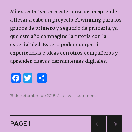
k
Mi expectativa para este curso sería aprender
a llevar a cabo un proyecto eTwinning para los
grupos de primero y segundo de primaria, ya
que este año compagino la tutoría con la
especialidad. Espero poder compartir
experiencias e ideas con otros compañeros y
aprender nuevas herramientas digitales.
F
T
C
a
w
o
c
it
m
Posted
19 de setembre de 2018
Leave a comment
on
on
Mis
e
te
p
expectativas
b
r
ar
Navegació
o
te
PAGE
1