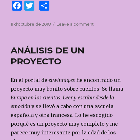
F
T
C
a
w
o
c
it
m
Posted
11 d'octubre de 2018
Leave a comment
on
on
MI
e
te
p
PRIMER
b
r
ar
BOCETO
ANÁLISIS DE UN
o
te
PROYECTO
o
ix
k
En el portal de
etwinnig.es
he encontrado un
proyecto muy bonito sobre cuentos. Se llama
Europa en los cuentos. Leer y escribir desde la
emoción
y se llevó a cabo con una escuela
española y otra francesa
.
Lo he escogido
porqué es un proyecto muy completo y me
parece muy interesante por la edad de los