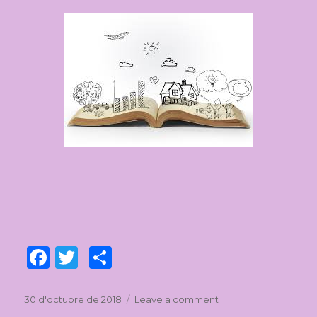
F
T
C
a
w
o
c
it
m
Posted
30 d'octubre de 2018
Leave a comment
on
on
Creación