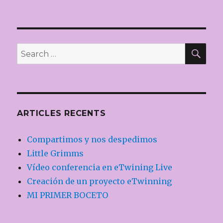
o
ix
NEXT
d'articles
PAG
k
E
SE
Search
for:
ARTICLES RECENTS
Compartimos y nos despedimos
Little Grimms
Vídeo conferencia en eTwining Live
Creación de un proyecto eTwinning
MI PRIMER BOCETO