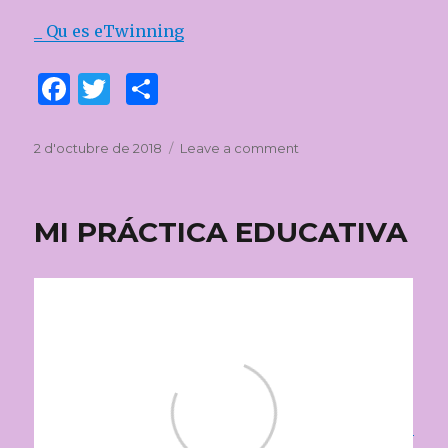
_ Qu es eTwinning
F
T
C
a
w
o
c
it
m
Posted
2 d'octubre de 2018
Leave a comment
on
on
¿QUÉ
e
te
p
ES
b
r
ar
eTwinning?
MI PRÁCTICA EDUCATIVA
o
te
o
ix
k