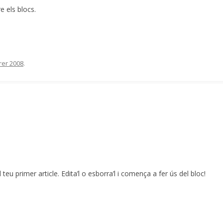
e els blocs.
rer 2008
.
 teu primer article. Edita’l o esborra’l i comença a fer ús del bloc!