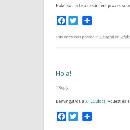
Hola! Sóc la Leo i estic fent proves sobr
F
T
C
ac
w
o
e
itt
m
This entry was posted in
General
on
9 feb
b
er
p
o
ar
o
te
Hola!
k
ix
1 Reply
Benvingut/da a
XTECBlocs
. Aquest és el
F
T
C
ac
w
o