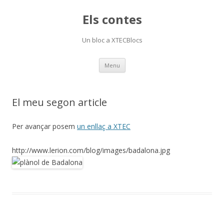
Els contes
Un bloc a XTECBlocs
Skip
Menu
to
content
El meu segon article
Per avançar posem
un enllaç a XTEC
http://www.lerion.com/blog/images/badalona.jpg