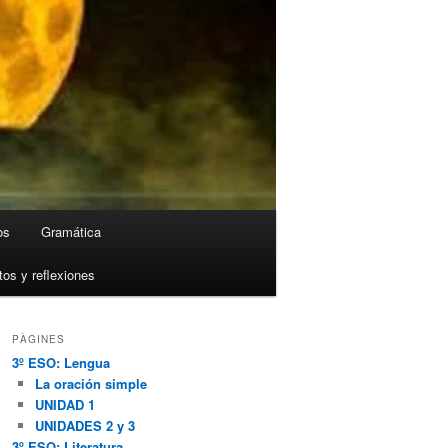
os
Gramática
tos y reflexiones
PÀGINES
3º ESO: Lengua
La oración simple
UNIDAD 1
UNIDADES 2 y 3
3º ESO: Literatura