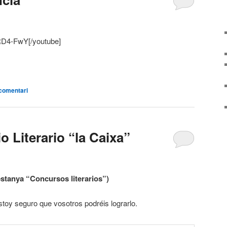
9RD4-FwY[/youtube]
arteix
comentari
o Literario “la Caixa”
estanya “Concursos literarios”)
toy seguro que vosotros podréis lograrlo.