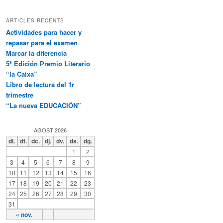
a
ARTICLES RECENTS
Actividades para hacer y
repasar para el examen
Marcar la diferencia
5ª Edición Premio Literario
“la Caixa”
Libro de lectura del 1r
trimestre
“La nueva EDUCACIÓN”
AGOST 2026
dl.
dt.
dc.
dj.
dv.
ds.
dg.
1
2
3
4
5
6
7
8
9
10
11
12
13
14
15
16
17
18
19
20
21
22
23
24
25
26
27
28
29
30
31
« nov.