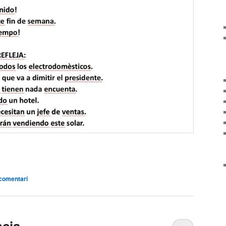
arteix
comentari
ncia