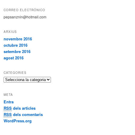
CORREO ELECTRÓNICO
pepsanznin@hotmail.com
ARXIUS
novembre 2016
octubre 2016
setembre 2016
agost 2016
CATEGORIES
C
a
t
META
e
Entra
g
RSS
dels articles
o
r
RSS
dels comentaris
i
WordPress.org
e
s