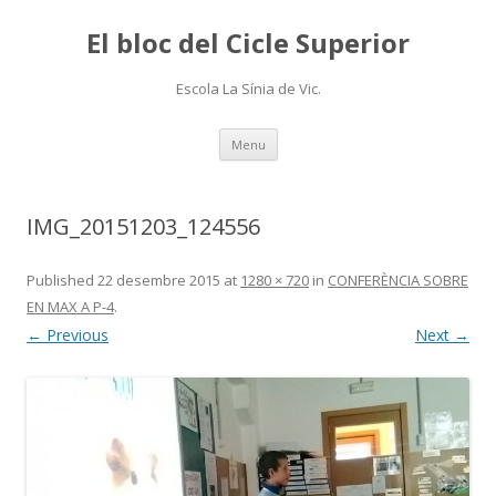
El bloc del Cicle Superior
Escola La Sínia de Vic.
Skip
Menu
to
content
IMG_20151203_124556
Published
22 desembre 2015
at
1280 × 720
in
CONFERÈNCIA SOBRE
EN MAX A P-4
.
← Previous
Next →