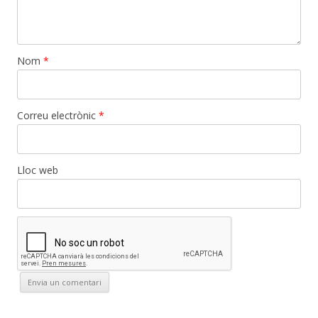
Nom
*
Correu electrònic
*
Lloc web