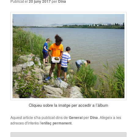
Publicat el
20 juny 2017
per
Dina
Cliqueu sobre la imatge per accedir a l’àlbum
Aquest article s'ha publicat dins de
General
per
Dina
. Afegeix a les
adreces d'interès l'
enllaç permanent
.