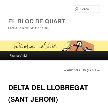
Cerca
EL BLOC DE QUART
Escola La Sínia (Molins de Rei)
Menú
Pàgina d'inici
Aneu
principal
al
Navegació
←
Anteriors
Següents
→
pels
contingut
articles
DELTA DEL LLOBREGAT
principal
(SANT JERONI)