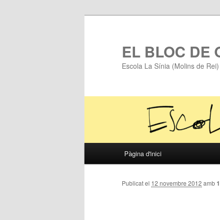
EL BLOC DE
Escola La Sínia (Molins de Rei)
Menú
Pàgina d'inici
Aneu
principal
al
Publicat el
12 novembre 2012
amb
1
contingut