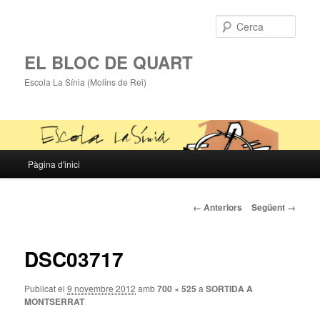
Cerca
EL BLOC DE QUART
Escola La Sínia (Molins de Rei)
Menú
Pàgina d'inici
Aneu
principal
al
Navegació
← Anteriors
Següent →
de
contingut
la
imatge
DSC03717
principal
Publicat el
9 novembre 2012
amb
700 × 525
a
SORTIDA A
MONTSERRAT