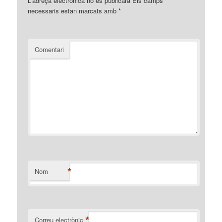
L'adreça electrònica no es publicarà
Els camps
necessaris estan marcats amb
*
Comentari
*
Nom
*
Correu electrònic