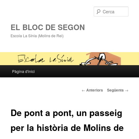
Cerca
EL BLOC DE SEGON
Escola La Sínia (Molins de Rei)
Menú
Pàgina d'inici
Aneu
principal
al
Navegació
←
Anteriors
Següents
→
pels
contingut
articles
De pont a pont, un passeig
principal
per la història de Molins de