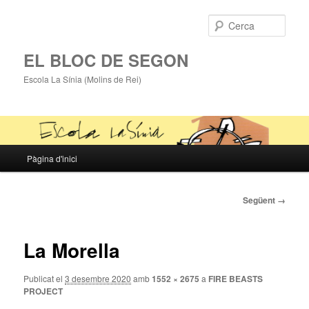
Cerca
EL BLOC DE SEGON
Escola La Sínia (Molins de Rei)
Menú
Pàgina d'inici
Aneu
principal
al
Navegació
Següent →
de
contingut
la
imatge
La Morella
principal
Publicat el
3 desembre 2020
amb
1552 × 2675
a
FIRE BEASTS
PROJECT