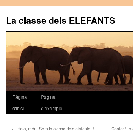
La classe dels ELEFANTS
Pàgina
Pàgina
Vés
d'inici
d’exemple
al
contingut
←
Hola, món! Som la classe dels elefants!!!
Conte: “La 