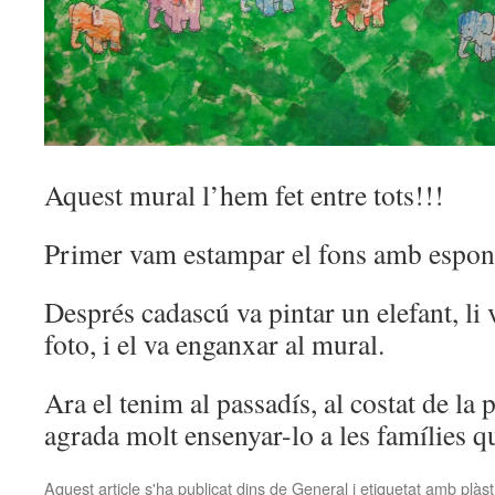
Aquest mural l’hem fet entre tots!!!
Primer vam estampar el fons amb espon
Després cadascú va pintar un elefant, li 
foto, i el va enganxar al mural.
Ara el tenim al passadís, al costat de la p
agrada molt ensenyar-lo a les famílies q
Aquest article s'ha publicat dins de
General
i etiquetat amb
plàst