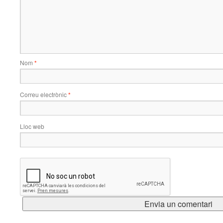
Nom
*
Correu electrònic
*
Lloc web