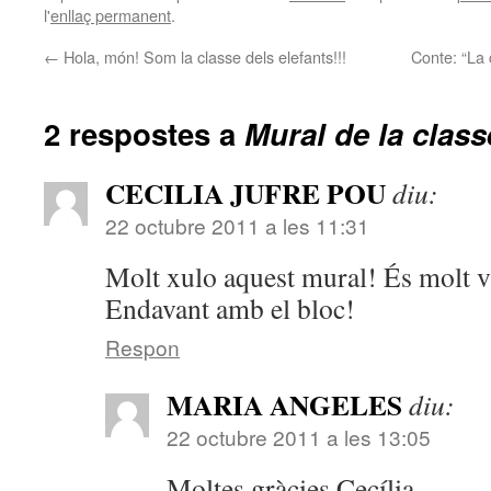
l'
enllaç permanent
.
←
Hola, món! Som la classe dels elefants!!!
Conte: “La 
2 respostes a
Mural de la class
CECILIA JUFRE POU
diu:
22 octubre 2011 a les 11:31
Molt xulo aquest mural! És molt v
Endavant amb el bloc!
Respon
MARIA ANGELES
diu:
22 octubre 2011 a les 13:05
Moltes gràcies Cecília,