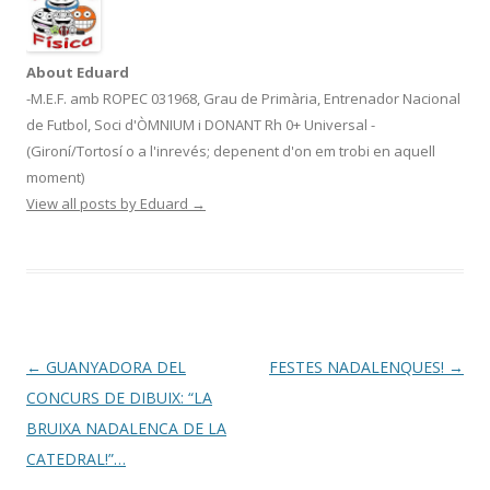
About Eduard
-M.E.F. amb ROPEC 031968, Grau de Primària, Entrenador Nacional
de Futbol, Soci d'ÒMNIUM i DONANT Rh 0+ Universal -
(Gironí/Tortosí o a l'inrevés; depenent d'on em trobi en aquell
moment)
View all posts by Eduard
→
Post
←
GUANYADORA DEL
FESTES NADALENQUES!
→
navigation
CONCURS DE DIBUIX: “LA
BRUIXA NADALENCA DE LA
CATEDRAL!”…