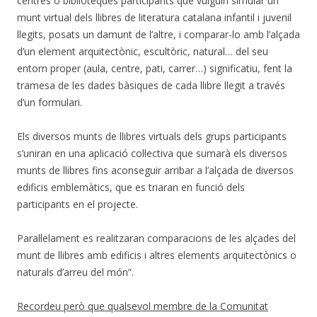
centres o biblioteques participants que vulguin simular un
munt virtual dels llibres de literatura catalana infantil i juvenil
llegits, posats un damunt de l’altre, i comparar-lo amb l’alçada
d’un element arquitectònic, escultòric, natural… del seu
entorn proper (aula, centre, pati, carrer…) significatiu, fent la
tramesa de les dades bàsiques de cada llibre llegit a través
d’un formulari.
Els diversos munts de llibres virtuals dels grups participants
s’uniran en una aplicació col·lectiva que sumarà els diversos
munts de llibres fins aconseguir arribar a l’alçada de diversos
edificis emblemàtics, que es triaran en funció dels
participants en el projecte.
Paral·lelament es realitzaran comparacions de les alçades del
munt de llibres amb edificis i altres elements arquitectònics o
naturals d’arreu del món”.
Recordeu però que qualsevol membre de la Comunitat