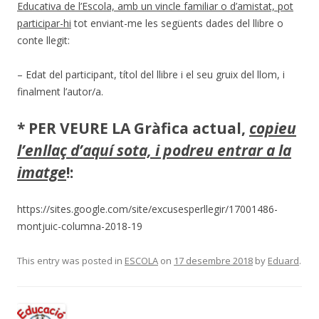
Educativa de l’Escola, amb un vincle familiar o d’amistat, pot
participar-hi
tot enviant-me les següents dades del llibre o
conte llegit:
– Edat del participant, títol del llibre i el seu gruix del llom, i
finalment l’autor/a.
* PER VEURE LA Gràfica actual,
copieu
l’enllaç d’aquí sota, i podreu entrar a la
imatge
!:
https://sites.google.com/site/excusesperllegir/17001486-
montjuic-columna-2018-19
This entry was posted in
ESCOLA
on
17 desembre 2018
by
Eduard
.