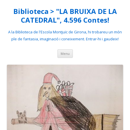
Biblioteca > "LA BRUIXA DE LA
CATEDRAL", 4.596 Contes!
A la Biblioteca de l'Escola Montjuïc de Girona, hi trobareu un món
ple de fantasia, imaginació i coneixement. Entrar-hi i gaudeix!
Skip
Menu
to
content