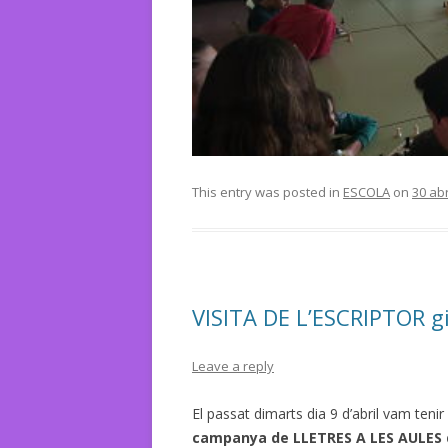
IMG_2
This entry was posted in
ESCOLA
on
30 abr
VISITA DE L’ESCRIPTOR gir
Leave a reply
El passat dimarts dia 9 d’abril vam tenir
campanya de LLETRES
A
LES
AULES