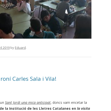
0190430_110925_opt
il 2019
by
Eduard
.
oní Carles Sala i Vila!
un
Sant Jordi una mica anticipat
, doncs vam encetar la
de la Institució de
les
Lletres Catalanes en
la visita