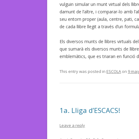
vulguin simular un munt virtual dels llibre
damunt de l’altre, i comparar-lo amb l’a
seu entorn proper (aula, centre, pati, c
de cada llibre llegit a través d’un formula
Els diversos munts de llibres virtuals del
que sumarà els diversos munts de llibres
emblemàtics, que es triaran en funció de
This entry was posted in
ESCOLA
on
9 mai
1a. Lliga d’ESCACS!
Leave a reply