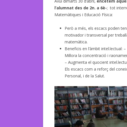
Avui dimarts 30 d’abril,
encetem aquest
l’alumnat des de 2n. a 6è-
; tot inter
Matemàtiques i Educació Física:
Però a més, els escacs poden tenir
motivador i transversal per treball
matemàtica.
Beneficis en l’àmbit intel.lectual:
Millora la concentració i raonamen
– Augmenta el quocient intel.lectu
Els escacs com a reforç del conei
Personal, i de la Salut.