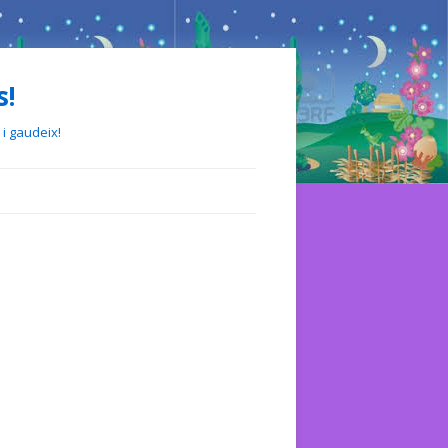
s!
 i gaudeix!