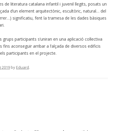
s de literatura catalana infantil i juvenil llegits, posats un
lçada d’un element arquitectònic, escultòric, natural… del
arrer…) significatiu, fent la tramesa de les dades bàsiques
ri.
s grups participants s’uniran en una aplicació col·lectiva
 fins aconseguir arribar a l’alçada de diversos edificis
ls participants en el projecte.
g 2019
by
Eduard
.