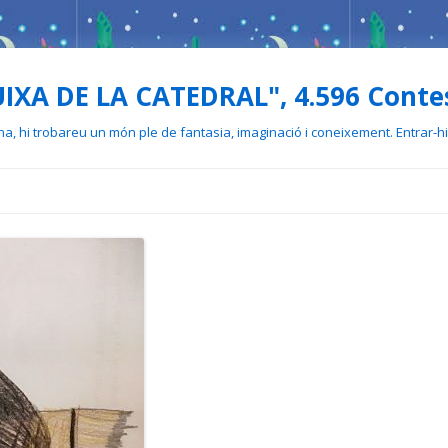
UIXA DE LA CATEDRAL", 4.596 Conte
ona, hi trobareu un món ple de fantasia, imaginació i coneixement. Entrar-hi
Skip
to
content