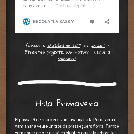
Publicat a
10 d'abril de 2017
per
polivart
•
Etiquetes
projecte
,
som natura
•
Leave a
comment
Hola Primavera
El passat 9 de març ens vam avançar a la Primavera i
vam anar a veure un tros de presseguers florits. També
vam parlar de per a què es planten aquests arbres, les