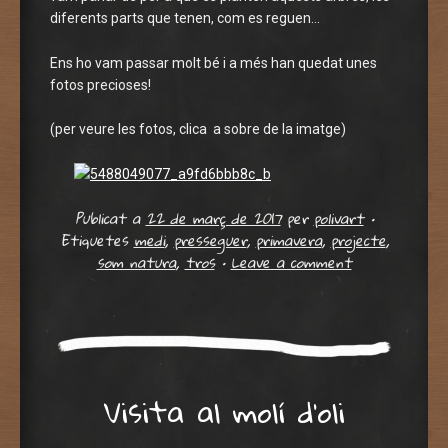
diferents parts que tenen, com es reguen…
Ens ho vam passar molt bé i a més han quedat unes
fotos precioses!
(per veure les fotos, clica a sobre de la imatge)
Publicat a
22 de març de 2017
per
polivart
•
Etiquetes
medi
,
presseguer
,
primavera
,
projecte
,
som natura
,
tros
•
Leave a comment
Visita al molí d’oli