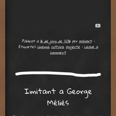
Publicat a
16 de juny de 2016
per
polivart
•
Etiquetes
cinema
,
cultura
,
projecte
•
Leave a
comment
Imitant a George
Méliès