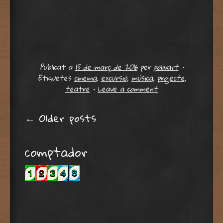
Publicat a
15 de març de 2016
per
polivart
•
Etiquetes
cinema
,
excursió
,
música
,
projecte
,
teatre
•
Leave a comment
Post navigation
←
Older posts
comptador