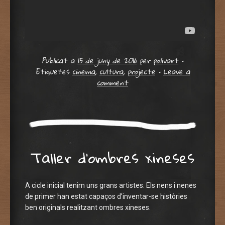
Publicat a
15 de juny de 2016
per
polivart
•
Etiquetes
cinema
,
cultura
,
projecte
•
Leave a
comment
Taller d’ombres xineses
A cicle inicial tenim uns grans artistes. Els nens i nenes
de primer han estat capaços d’inventar-se històries
ben originals realitzant ombres xineses.