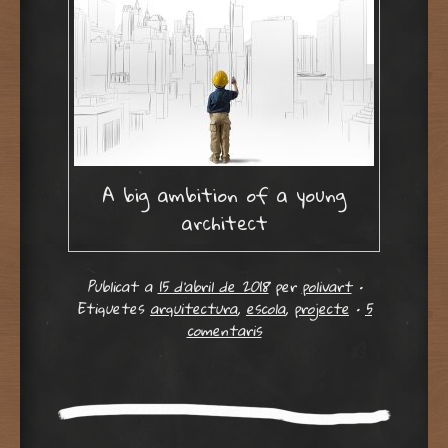
A big ambition of a young
architect
Publicat a
15 d'abril de 2018
per
polivart
•
Etiquetes
arquitectura
,
escola
,
projecte
•
5
comentaris