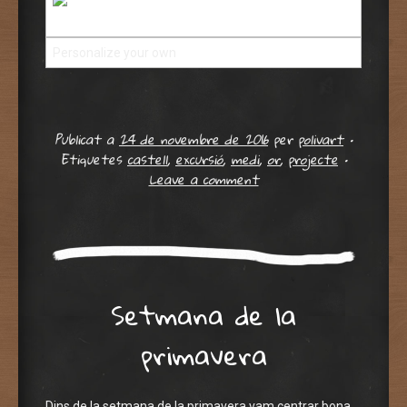
Personalize your own
free digital slideshow
Publicat a
24 de novembre de 2016
per
polivart
•
Etiquetes
castell
,
excursió
,
medi
,
or
,
projecte
•
Leave a comment
Setmana de la
primavera
Dins de la setmana de la primavera vam centrar bona