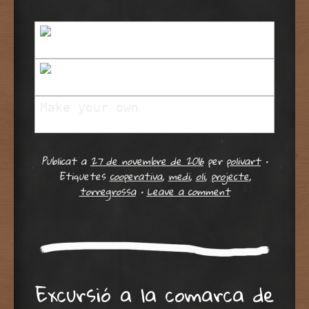
Make your own
picture
slideshow
Publicat a
27 de novembre de 2016
per
polivart
•
Etiquetes
cooperativa
,
medi
,
oli
,
projecte
,
torregrossa
•
Leave a comment
Excursió a la comarca de