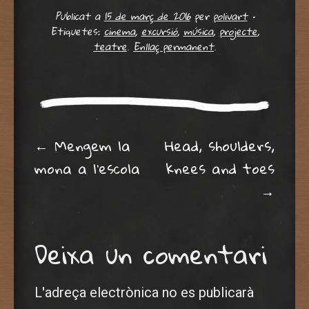
Publicat a
15 de març de 2016
per
polivart
•
Etiquetes:
cinema
,
excursió
,
música
,
projecte
,
teatre
.
Enllaç permanent
.
Post navigation
←
Mengem la
Head, shoulders,
mona a l’escola
knees and toes
→
Deixa un comentari
L'adreça electrònica no es publicarà