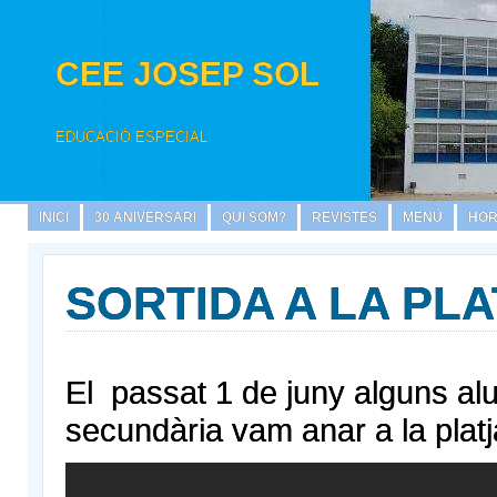
CEE JOSEP SOL
EDUCACIÓ ESPECIAL
INICI
30 ANIVERSARI
QUI SOM?
REVISTES
MENÚ
HOR
SORTIDA A LA PL
El passat 1 de juny alguns a
secundària vam anar a la platj