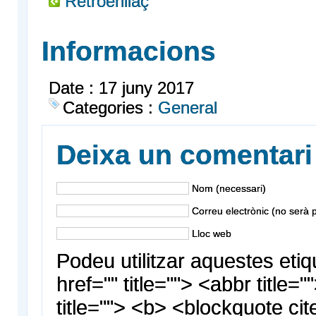
Retroenllaç
Informacions
Date : 17 juny 2017
Categories :
General
Deixa un comentari
Nom (necessari)
Correu electrònic (no serà p
Lloc web
Podeu utilitzar aquestes etiq
href="" title=""> <abbr title
title=""> <b> <blockquote cit