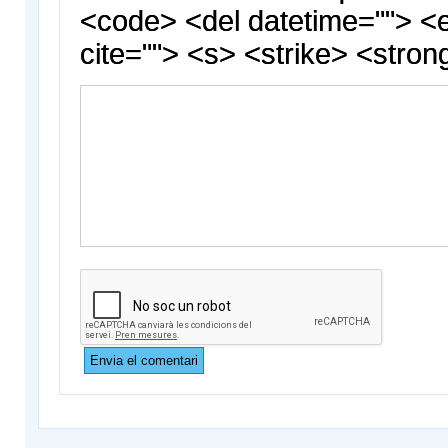
<code> <del datetime=""> <
cite=""> <s> <strike> <stron