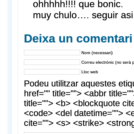
ohhhhh!!!! que bonic.
muy chulo…. seguir asi
Deixa un comentari
Nom (necessari)
Correu electrònic (no serà p
Lloc web
Podeu utilitzar aquestes etiq
href="" title=""> <abbr title
title=""> <b> <blockquote cit
<code> <del datetime=""> <
cite=""> <s> <strike> <stron