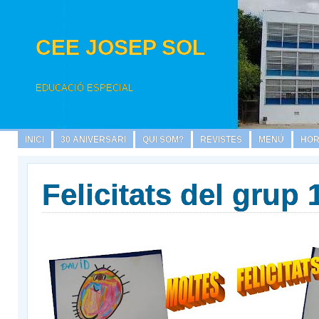
CEE JOSEP SOL
EDUCACIÓ ESPECIAL
INICI
30 ANIVERSARI
QUI SOM?
REVISTES
MENÚ
HOR
Felicitats del grup 