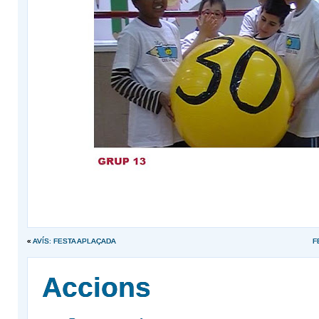
«
AVÍS: FESTA APLAÇADA
F
Accions