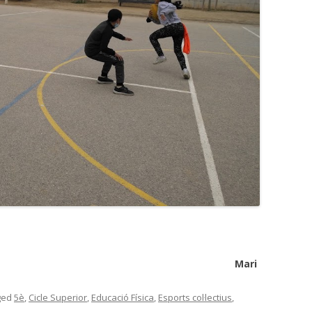
Mari
ged
5è
,
Cicle Superior
,
Educació Física
,
Esports col·lectius
,