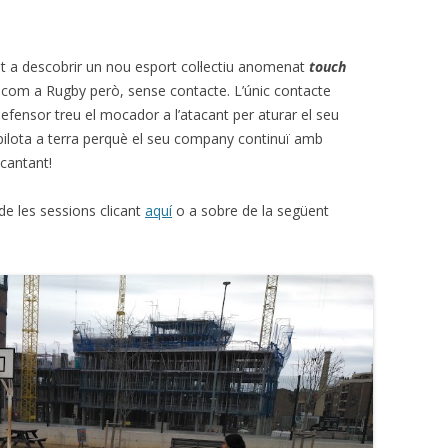
t a descobrir un nou esport col·lectiu anomenat
touch
 com a Rugby però, sense contacte. L’únic contacte
fensor treu el mocador a l’atacant per aturar el seu
 pilota a terra perquè el seu company continuï amb
ncantant!
de les sessions clicant
aquí
o a sobre de la següent