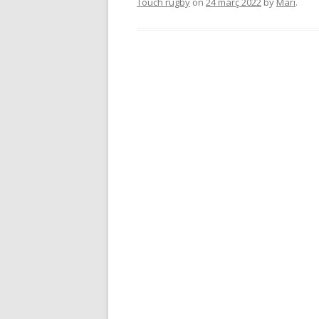
Touch rugby
on
24 març 2022
by
Mari
.