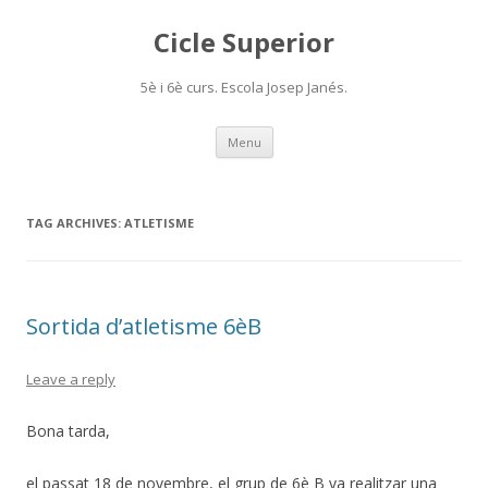
Cicle Superior
5è i 6è curs. Escola Josep Janés.
Skip
Menu
to
content
TAG ARCHIVES:
ATLETISME
Sortida d’atletisme 6èB
Leave a reply
Bona tarda,
el passat 18 de novembre, el grup de 6è B va realitzar una