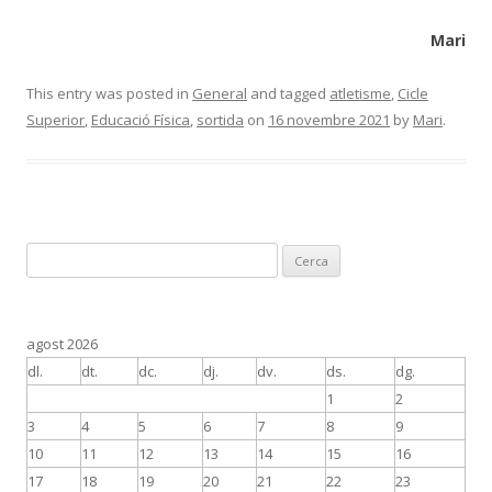
Mari
This entry was posted in
General
and tagged
atletisme
,
Cicle
Superior
,
Educació Física
,
sortida
on
16 novembre 2021
by
Mari
.
C
e
r
c
agost 2026
a
dl.
dt.
dc.
dj.
dv.
ds.
dg.
:
1
2
3
4
5
6
7
8
9
10
11
12
13
14
15
16
17
18
19
20
21
22
23