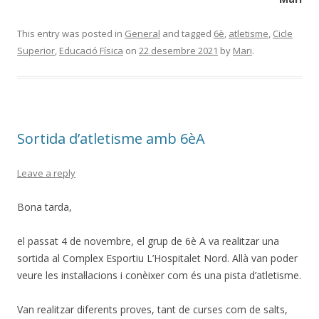
This entry was posted in
General
and tagged
6è
,
atletisme
,
Cicle
Superior
,
Educació Física
on
22 desembre 2021
by
Mari
.
Sortida d’atletisme amb 6èA
Leave a reply
Bona tarda,
el passat 4 de novembre, el grup de 6è A va realitzar una
sortida al Complex Esportiu L’Hospitalet Nord. Allà van poder
veure les instal·lacions i conèixer com és una pista d’atletisme.
Van realitzar diferents proves, tant de curses com de salts,