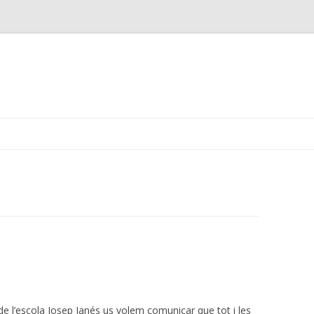
Skip
to
content
e l’escola Josep Janés us volem comunicar que tot i les