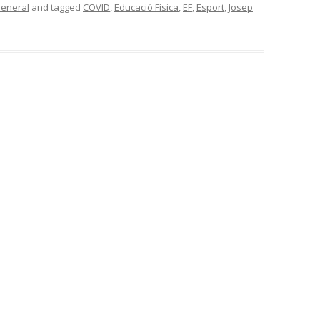
eneral
and tagged
COVID
,
Educació Física
,
EF
,
Esport
,
Josep