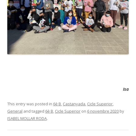
Isa
This entry was posted in
6è B
,
Castanyada
,
Cicle Superior
,
General
and tagged
6è B
,
Cicle Superior
on
6 novembre 2020
by
ISABEL MOLLAR RODA
.