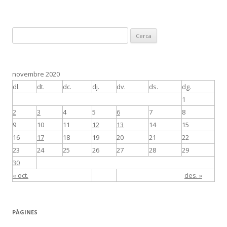
C
e
r
c
novembre 2020
a
dl.
dt.
dc.
dj.
dv.
ds.
dg.
:
1
2
3
4
5
6
7
8
9
10
11
12
13
14
15
16
17
18
19
20
21
22
23
24
25
26
27
28
29
30
« oct.
des. »
PÀGINES