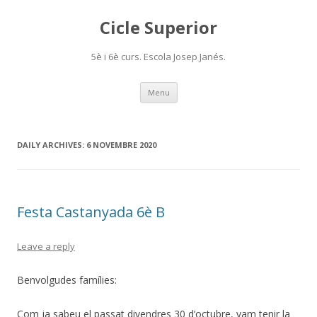
Cicle Superior
5è i 6è curs. Escola Josep Janés.
Skip
Menu
to
content
DAILY ARCHIVES:
6 NOVEMBRE 2020
Festa Castanyada 6è B
Leave a reply
Benvolgudes famílies:
Com ja sabeu el passat divendres 30 d’octubre, vam tenir la