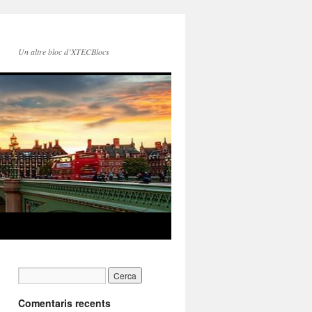
Un altre bloc d’XTECBlocs
Comentaris recents