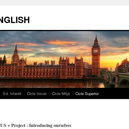
ENGLISH
Ed. Infantil
Cicle Inicial
Cicle Mitjà
Cicle Superior
 + Project : Introducing ourselves