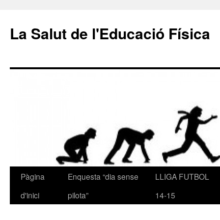
La Salut de l'Educació Física
Pàgina
Enquesta “dia sense
LLIGA FUTBOL
Vés
d'inici
pilota”
14-15
al
contingut