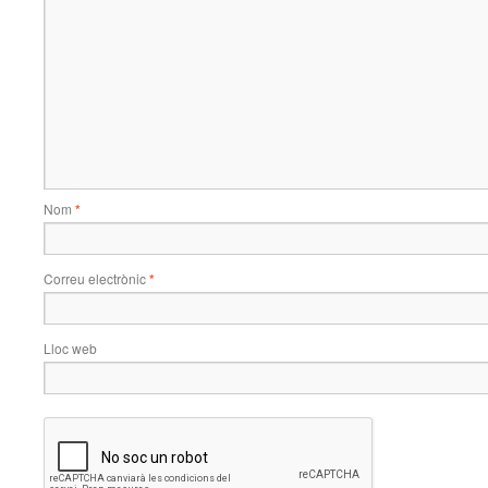
Nom
*
Correu electrònic
*
Lloc web