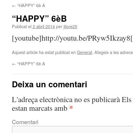
←
“HAPPY” 6è A
“HAPPY” 6èB
Publicat el
2 abril 2014
per
jllore25
[youtube]http://youtu.be/PRyw5Ikzay8[
Aquest article ha estat publicat en
General
. Afegeix a les adreces
←
“HAPPY” 6è A
Deixa un comentari
L'adreça electrònica no es publicarà
Els 
*
estan marcats amb
Comentari