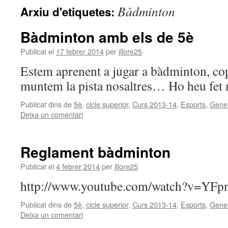
Bàdminton
Arxiu d'etiquetes:
Bàdminton amb els de 5è
Publicat el
17 febrer 2014
per
jllore25
Estem aprenent a jugar a bàdminton, cops
muntem la pista nosaltres… Ho heu fet 
Publicat dins de
5è
,
cicle superior
,
Curs 2013-14
,
Esports
,
Gene
Deixa un comentari
Reglament bàdminton
Publicat el
4 febrer 2014
per
jllore25
http://www.youtube.com/watch?v=Y
Publicat dins de
5è
,
cicle superior
,
Curs 2013-14
,
Esports
,
Gene
Deixa un comentari