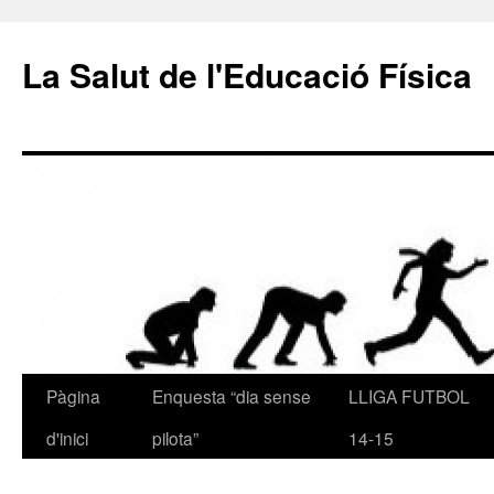
La Salut de l'Educació Física
Pàgina
Enquesta “dia sense
LLIGA FUTBOL
Vés
d'inici
pilota”
14-15
al
contingut