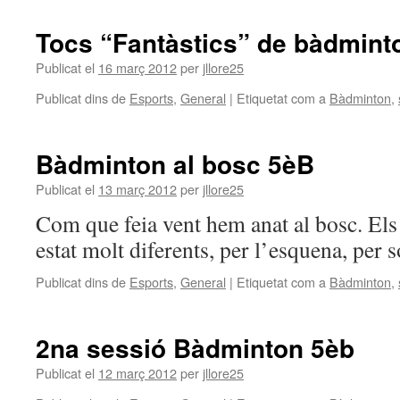
Tocs “Fantàstics” de bàdmint
Publicat el
16 març 2012
per
jllore25
Publicat dins de
Esports
,
General
|
Etiquetat com a
Bàdminton
,
Bàdminton al bosc 5èB
Publicat el
13 març 2012
per
jllore25
Com que feia vent hem anat al bosc. Els
estat molt diferents, per l’esquena, per
Publicat dins de
Esports
,
General
|
Etiquetat com a
Bàdminton
,
2na sessió Bàdminton 5èb
Publicat el
12 març 2012
per
jllore25