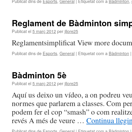
Publicat dins de
Esports
,
General
|
Etiquetat com a
Bàdminton
,
Reglament de Bàdminton simpl
Publicat el
5 març 2012
per
jllore25
Reglamentsimplificat View more docume
Publicat dins de
Esports
,
General
|
Etiquetat com a
Bàdminton
|
Bàdminton 5è
Publicat el
5 març 2012
per
jllore25
Aquí us deixo un vídeo, a on podreu veu
normes que parlarem a classes. Com pe
podem fer el cop “smash” o com realitze
revés A més de veure …
Continua llegi
Publicat dins de
Esports
,
General
|
Etiquetat com a
Bàdminton
|