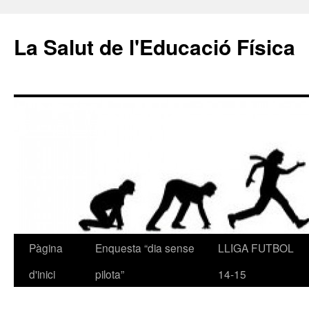
La Salut de l'Educació Física
Pàgina
Enquesta “dia sense
LLIGA FUTBOL
Vés
d'inici
pilota”
14-15
al
contingut