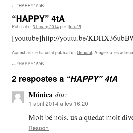
←
“HAPPY” 5èB
“HAPPY” 4tA
Publicat el
31 març 2014
per
jllore25
[youtube]http://youtu.be/KDHX36ubB
Aquest article ha estat publicat en
General
. Afegeix a les adreces
←
“HAPPY” 5èB
2 respostes a
“HAPPY” 4tA
Mónica
diu:
1 abril 2014 a les 16:20
Molt bé nois, us a quedat molt dive
Respon