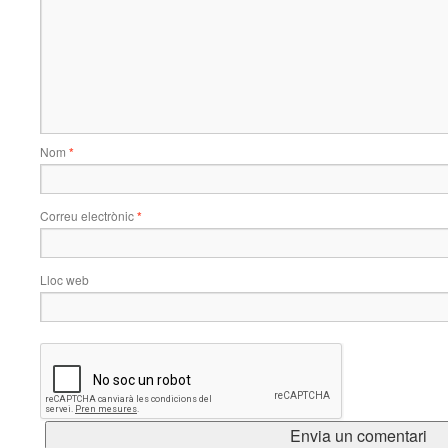
Nom
*
Correu electrònic
*
Lloc web