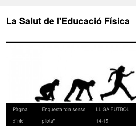
La Salut de l'Educació Física
Pàgina
Enquesta “dia sense
LLIGA FUTBOL
Vés
d'inici
pilota”
14-15
al
contingut