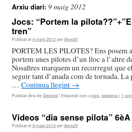
9 maig 2012
Arxiu diari:
Jocs: “Portem la pilota??”+”El
tren”
Publicat el
9 maig 2012
per
jllore25
PORTEM LES PILOTES? Ens posem amb
portem unes pilotes d’un lloc a l’altre d
Nosaltres marquem un recorregut que e
seguir tant d’anada com de tornada. La 
…
Continua llegint
→
Publicat dins de
General
|
Etiquetat com a
jocs
,
sessions
|
1 com
Videos “dia sense pilota” 6èA
Publicat el
9 maig 2012
per
jllore25