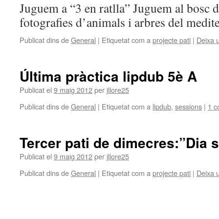
Juguem a “3 en ratlla” Juguem al bosc d
fotografies d’animals i arbres del medite
Publicat dins de
General
|
Etiquetat com a
projecte pati
|
Deixa 
Última pràctica lipdub 5è A
Publicat el
9 maig 2012
per
jllore25
Publicat dins de
General
|
Etiquetat com a
lipdub
,
sessions
|
1 c
Tercer pati de dimecres:”Dia s
Publicat el
9 maig 2012
per
jllore25
Publicat dins de
General
|
Etiquetat com a
projecte pati
|
Deixa 