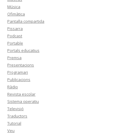
Música
Ofimàtica
Pantalla compartida
Pissarra
Podcast
Portable
Portals educatius
Premsa
Presentacions
Programari
Publicacions
Ràdio
Revista escolar
Sistema operatiu
Televisió
Traductors
Tutorial
Veu