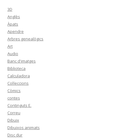
3D
Anglès
Àpats
Apendre
Arbres genealògics
Art
Audio
Banc d'imatges
Biblioteca
Calculadora
Col·leccions
Còmics
contes
Continguts E.
Correu
Dibuix
Dibuixos animats
Disc dur