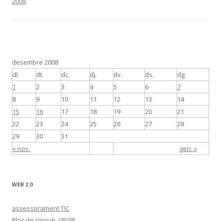
2008
.
b
er
p
o
ar
o
te
k
ix
desembre 2008
dl.
dt.
dc.
dj.
dv.
ds.
dg.
1
2
3
4
5
6
7
8
9
10
11
12
13
14
15
16
17
18
19
20
21
22
23
24
25
26
27
28
29
30
31
« nov.
gen. »
WEB 2.0
assessorament TIC
Bloc de cinquè -08/98