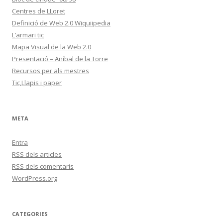
Centres de LLoret
Definició de Web 2.0 Wiquiipedia
L’armari tic
Mapa Visual de la Web 2.0
Presentació – Aníbal de la Torre
Recursos per als mestres
Tic,Llapis i paper
META
Entra
RSS
dels articles
RSS
dels comentaris
WordPress.org
CATEGORIES