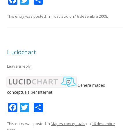
ac
w
o
e
itt
m
This entry was posted in
Il.lustració
on
16 desembre 2008
.
b
er
p
o
ar
o
te
Lucidchart
k
ix
Leave a reply
Genera mapes
conceptuals per internet.
F
T
C
ac
w
o
e
itt
m
This entry was posted in
Mapes conceptuals
on
16 desembre