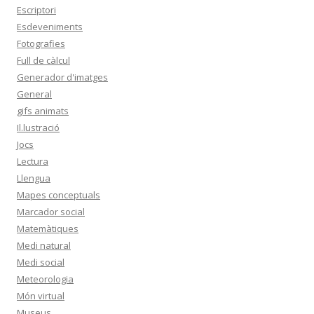
Escriptori
Esdeveniments
Fotografies
Full de càlcul
Generador d'imatges
General
gifs animats
Il.lustració
Jocs
Lectura
Llengua
Mapes conceptuals
Marcador social
Matemàtiques
Medi natural
Medi social
Meteorologia
Món virtual
Museus