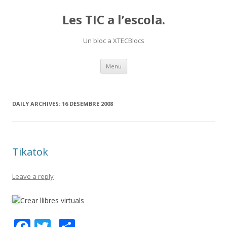
Les TIC a l’escola.
Un bloc a XTECBlocs
Skip
Menu
to
content
DAILY ARCHIVES:
16 DESEMBRE 2008
Tikatok
Leave a reply
Crear llibres virtuals
F
T
C