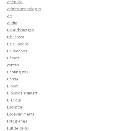
Apendre
Arbres genealògics
Art
Audio
Banc d'imatges
Biblioteca
Calculadora
Col·leccions
Còmics
contes
Continguts E.
Correu
Dibuix
Dibuixos animats
Disc dur
Escriptori
Esdeveniments
Fotografies
Full de càlcul