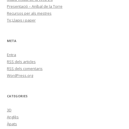
Presentació – Aníbal de la Torre
Recursos per als mestres
Tic,Llapis i paper
META
Entra
RSS
dels articles
RSS
dels comentaris
WordPress.org
CATEGORIES
3D
Anglès
Àpats