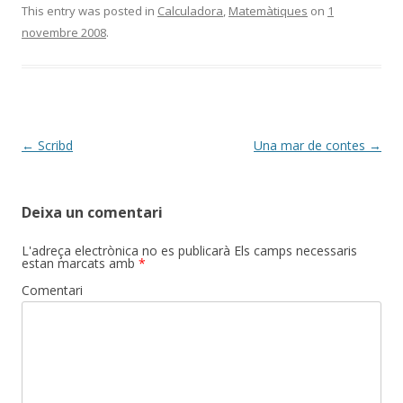
e
itt
m
This entry was posted in
Calculadora
,
Matemàtiques
on
1
novembre 2008
.
b
er
p
o
ar
o
te
k
ix
Post
←
Scribd
Una mar de contes
→
navigation
Deixa un comentari
L'adreça electrònica no es publicarà
Els camps necessaris
estan marcats amb
*
Comentari