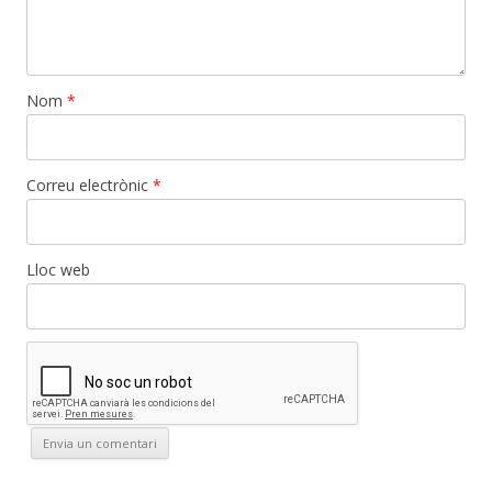
Nom
*
Correu electrònic
*
Lloc web