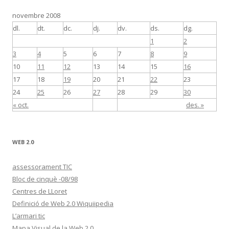
novembre 2008
dl.
dt.
dc.
dj.
dv.
ds.
dg.
1
2
3
4
5
6
7
8
9
10
11
12
13
14
15
16
17
18
19
20
21
22
23
24
25
26
27
28
29
30
« oct.
des. »
WEB 2.0
assessorament TIC
Bloc de cinquè -08/98
Centres de LLoret
Definició de Web 2.0 Wiquiipedia
L’armari tic
Mapa Visual de la Web 2.0