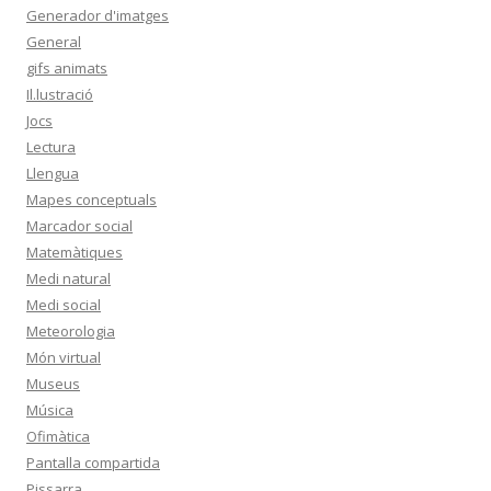
Generador d'imatges
General
gifs animats
Il.lustració
Jocs
Lectura
Llengua
Mapes conceptuals
Marcador social
Matemàtiques
Medi natural
Medi social
Meteorologia
Món virtual
Museus
Música
Ofimàtica
Pantalla compartida
Pissarra