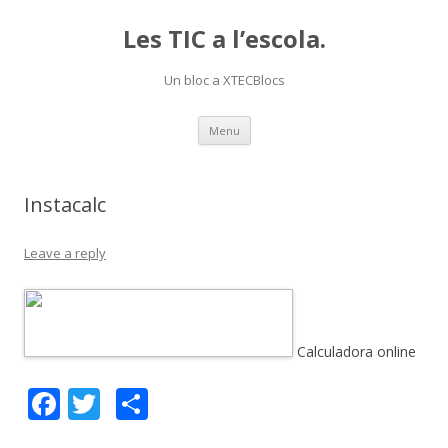
Les TIC a l’escola.
Un bloc a XTECBlocs
Skip
Menu
to
content
Instacalc
Leave a reply
Calculadora online
F
T
C
ac
w
o