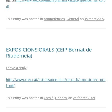
Igartza
http://www.xtec.cat/estudis/primaria/xarxacb/aprender_las_cb.p
df
This entry was posted in
competències
,
General
on
19 març 2009
.
EXPOSICIONS ORALS (CEIP Bernat de
Riudemeia)
Leave a reply
http://www.xtec.cat/estudis/primaria/xarxacb/exposicions_ora
ls.pdf
This entry was posted in
Català
,
General
on
25 febrer 2009
.