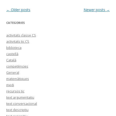
Post
←
Older posts
Newer posts
→
navigation
CATEGORIES
activitats classe CS
activitats tic CS
biblioteca
castellà
Català
competències
General
matemàtiques
medi
recursos tic
text argumentatiu
text conversacional
text descriptiu