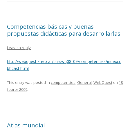
Competencias básicas y buenas
propuestas didácticas para desarrollarlas
Leave a reply
http://webquest.xtec.cat/curswq08_09/competencies/indexcc
bbcast.html
This entry was posted in
competències
,
General
,
WebQuest
on
18
febrer 2009
.
Atlas mundial