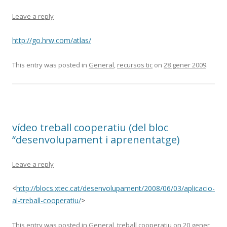
Leave a reply
http://go.hrw.com/atlas/
This entry was posted in
General
,
recursos tic
on
28 gener 2009
.
vídeo treball cooperatiu (del bloc
“desenvolupament i aprenentatge)
Leave a reply
<
http://blocs.xtec.cat/desenvolupament/2008/06/03/aplicacio-
al-treball-cooperatiu/
>
This entry was posted in
General
,
treball cooperatiu
on
20 gener