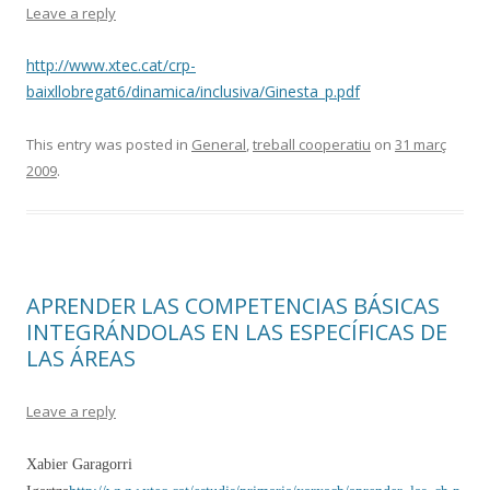
Leave a reply
http://www.xtec.cat/crp-
baixllobregat6/dinamica/inclusiva/Ginesta_p.pdf
This entry was posted in
General
,
treball cooperatiu
on
31 març
2009
.
APRENDER LAS COMPETENCIAS BÁSICAS
INTEGRÁNDOLAS EN LAS ESPECÍFICAS DE
LAS ÁREAS
Leave a reply
Xabier Garagorri