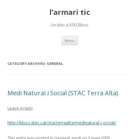
l’armari tic
Un bloc a XTECBlocs
Skip
Menu
to
content
CATEGORY ARCHIVES:
GENERAL
Medi Natural i Social (STAC Terra Alta)
Leave a reply
http://blocs.xtec.cat/stacterraalta/medinatural-i-social/
This entry was posted in
General
,
medi
on
3 maig 2009
.