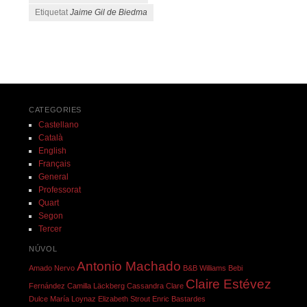
Etiquetat
Jaime Gil de Biedma
Navegació pels articles
CATEGORIES
Castellano
Català
English
Français
General
Professorat
Quart
Segon
Tercer
NÚVOL
Antonio Machado
Amado Nervo
B&B Williams
Bebi
Claire Estévez
Fernández
Camilla Läckberg
Cassandra Clare
Dulce María Loynaz
Elizabeth Strout
Enric Bastardes