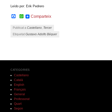
Leído por: Erik Pedrero
Facebook
WhatsApp
Comparteix
Publicat a
Castellano
,
Tercer
Etiquetat
Gustavo Adolfo Béquer
Navegació pels articles
CATEGORIES
Castellano
Català
English
Français
General
Professorat
Quart
Segon