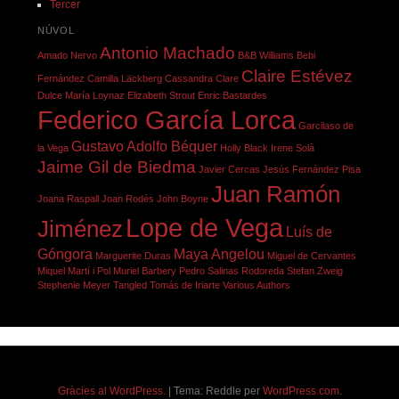
Tercer
NÚVOL
Antonio Machado
Amado Nervo
B&B Williams
Bebi
Claire Estévez
Fernández
Camilla Läckberg
Cassandra Clare
Dulce María Loynaz
Elizabeth Strout
Enric Bastardes
Federico García Lorca
Garcilaso de
Gustavo Adolfo Béquer
la Vega
Holly Black
Irene Solà
Jaime Gil de Biedma
Javier Cercas
Jesús Fernández Pisa
Juan Ramón
Joana Raspall
Joan Rodés
John Boyne
Lope de Vega
Jiménez
Luís de
Góngora
Maya Angelou
Marguerite Duras
Miguel de Cervantes
Miquel Martí i Pol
Muriel Barbery
Pedro Salinas
Rodoreda
Stefan Zweig
Stephenie Meyer
Tangled
Tomás de Iriarte
Various Authors
Gràcies al WordPress.
|
Tema: Reddle per
WordPress.com
.