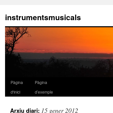
instrumentsmusicals
Pàgina
Pàgina
Vés
d'inici
d’exemple
al
contingut
15 gener 2012
Arxiu diari: