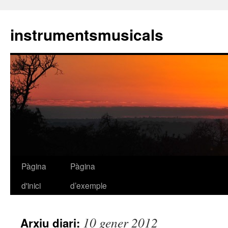
instrumentsmusicals
Pàgina
Pàgina
Vés
d'inici
d’exemple
al
contingut
10 gener 2012
Arxiu diari: