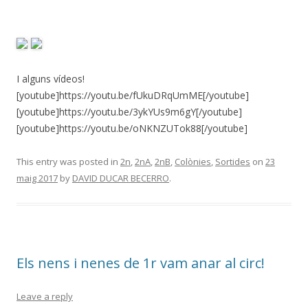
I alguns vídeos!
[youtube]https://youtu.be/fUkuDRqUmME[/youtube]
[youtube]https://youtu.be/3ykYUs9m6gY[/youtube]
[youtube]https://youtu.be/oNKNZUTok88[/youtube]
This entry was posted in
2n
,
2nA
,
2nB
,
Colònies
,
Sortides
on
23
maig 2017
by
DAVID DUCAR BECERRO
.
Els nens i nenes de 1r vam anar al circ!
Leave a reply