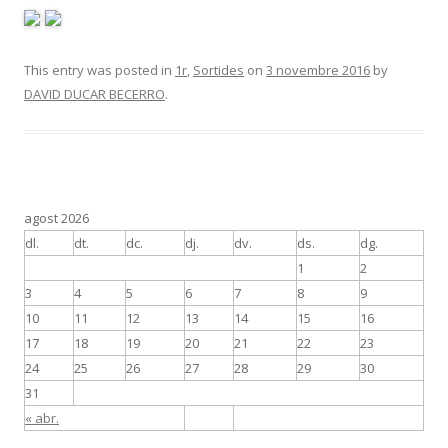
This entry was posted in
1r
,
Sortides
on
3 novembre 2016
by
DAVID DUCAR BECERRO
.
agost 2026
dl.
dt.
dc.
dj.
dv.
ds.
dg.
1
2
3
4
5
6
7
8
9
10
11
12
13
14
15
16
17
18
19
20
21
22
23
24
25
26
27
28
29
30
31
« abr.