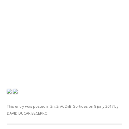
This entry was posted in
2n
,
2nA
,
2nB
,
Sortides
on
8 juny 2017
by
DAVID DUCAR BECERRO
.