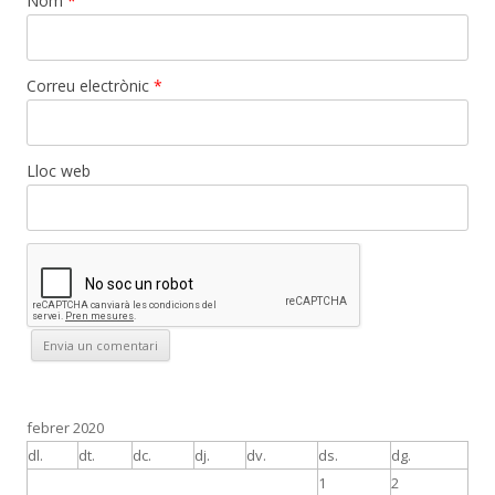
Nom
*
Correu electrònic
*
Lloc web
febrer 2020
dl.
dt.
dc.
dj.
dv.
ds.
dg.
1
2