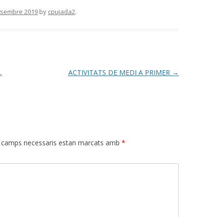
esembre 2019
by
cpujada2
.
,
ACTIVITATS DE MEDI A PRIMER
→
 camps necessaris estan marcats amb
*