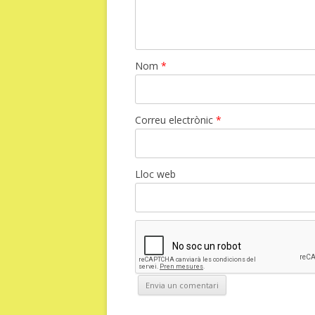
Nom
*
Correu electrònic
*
Lloc web