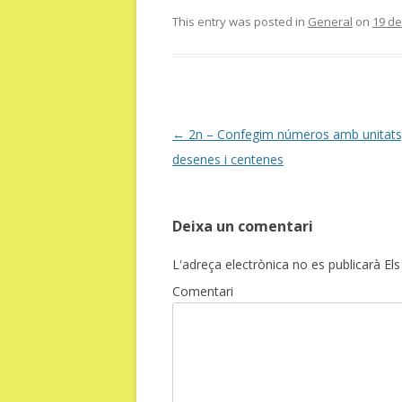
This entry was posted in
General
on
19 d
Post
←
2n – Confegim números amb unitats
navigation
desenes i centenes
Deixa un comentari
L'adreça electrònica no es publicarà
Els
Comentari