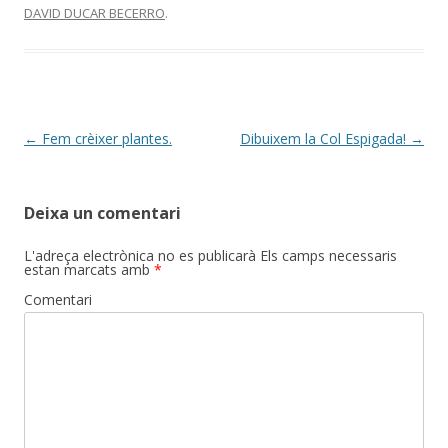
DAVID DUCAR BECERRO
.
Post
←
Fem crèixer plantes.
Dibuixem la Col Espigada!
→
navigation
Deixa un comentari
L'adreça electrònica no es publicarà
Els camps necessaris
estan marcats amb
*
Comentari