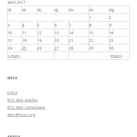
abril 2017
dl.
dt.
dc.
dj.
dv.
ds.
dg.
1
2
3
4
5
6
7
8
9
10
11
12
13
14
15
16
17
18
19
20
21
22
23
24
25
26
27
28
29
30
« març
maig »
META
Entra
RSS
dels articles
RSS
dels comentaris
WordPress.org
ARXIUS