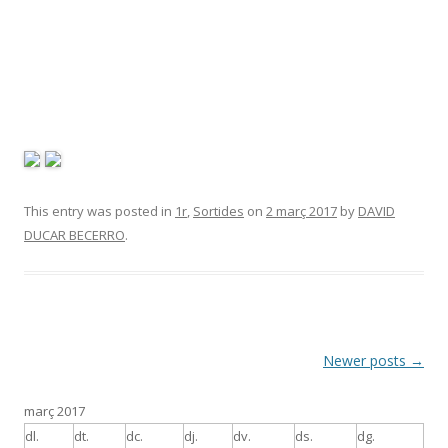
This entry was posted in
1r
,
Sortides
on
2 març 2017
by
DAVID
DUCAR BECERRO
.
Post
Newer posts
→
navigation
març 2017
dl.
dt.
dc.
dj.
dv.
ds.
dg.