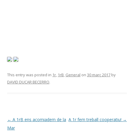
This entry was posted in
1r
,
1rB
,
General
on
30 març 2017
by
DAVID DUCAR BECERRO
.
Post
←
A 1rB ens acomiadem de la
A 1r fem treball cooperatiu!
→
navigation
Mar