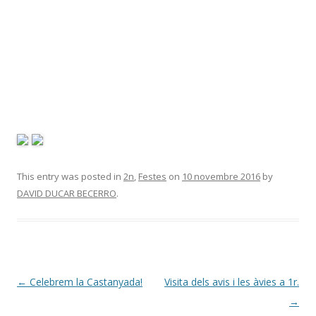
This entry was posted in
2n
,
Festes
on
10 novembre 2016
by
DAVID DUCAR BECERRO
.
Post
←
Celebrem la Castanyada!
Visita dels avis i les àvies a 1r.
navigation
→