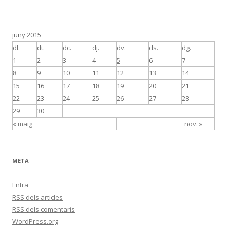
juny 2015
dl.
dt.
dc.
dj.
dv.
ds.
dg.
1
2
3
4
5
6
7
8
9
10
11
12
13
14
15
16
17
18
19
20
21
22
23
24
25
26
27
28
29
30
« maig
nov. »
META
Entra
RSS
dels articles
RSS
dels comentaris
WordPress.org