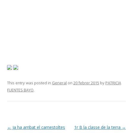
This entry was posted in
General
on
20 febrer 2015
by
PATRICIA
FUENTES BAYO
.
Post
←
Ja ha arribat el carnestoltes
1r B la classe de la terra
→