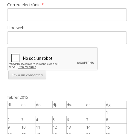
Correu electrònic
*
Lloc web
febrer 2015
dl.
dt.
dc.
dj.
dv.
ds.
dg.
1
2
3
4
5
6
7
8
9
10
11
12
13
14
15