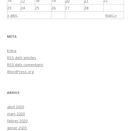
16
17
18
19
20
21
22
23
24
25
26
27
28
« gen.
març »
META
Entra
RSS
dels articles
RSS
dels comentaris
WordPress.org
ARXIUS
abril 2020
març 2020
febrer 2020
gener 2020