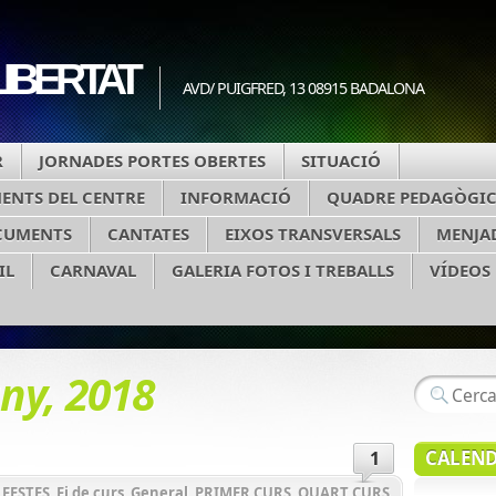
IBERTAT
AVD/ PUIGFRED, 13 08915 BADALONA
R
JORNADES PORTES OBERTES
SITUACIÓ
MENTS DEL CENTRE
INFORMACIÓ
QUADRE PEDAGÒGIC
CUMENTS
CANTATES
EIXOS TRANSVERSALS
MENJA
IL
CARNAVAL
GALERIA FOTOS I TREBALLS
VÍDEOS
uny, 2018
CALEND
1
,
FESTES
,
Fi de curs
,
General
,
PRIMER CURS
,
QUART CURS
,