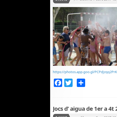
SEGON CURS
,
TERCER CUR
https://photos.app.goo.gl/PCPdJzqq2Pr
Facebook
Twitter
Compar
Jocs d’ aigua de 1er a 4t