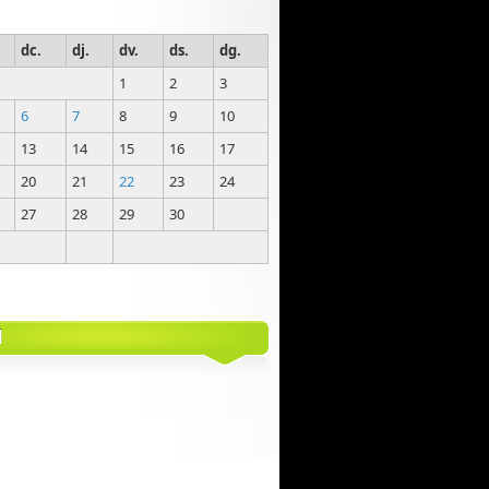
dc.
dj.
dv.
ds.
dg.
1
2
3
6
7
8
9
10
13
14
15
16
17
20
21
22
23
24
27
28
29
30
M