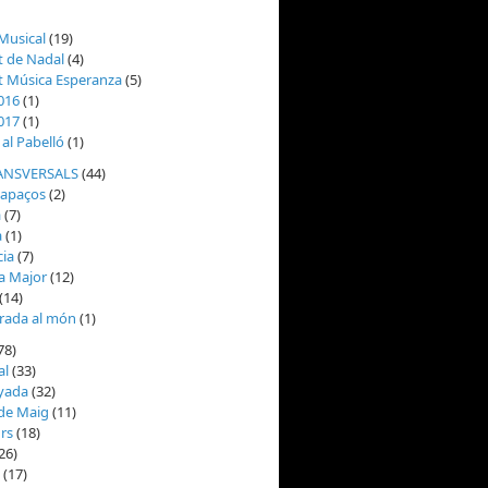
Musical
(19)
t de Nadal
(4)
t Música Esperanza
(5)
016
(1)
017
(1)
al Pabelló
(1)
ANSVERSALS
(44)
capaços
(2)
a
(7)
a
(1)
cia
(7)
a Major
(12)
(14)
rada al món
(1)
78)
al
(33)
yada
(32)
 de Maig
(11)
urs
(18)
26)
(17)