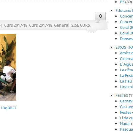
P5
(89)
Educació 
0
Concer
Concer
or
,
Curs 2017-18
,
Curs 2017-18
,
General
,
SISÈ CURS
,
Coral 2
Coral 2
Danses 
EIXOS TR
Amics 
Cinem
L' Aigu
La cièn
La Fest
La Pau
Una mi
FESTES
(1
Carnav
Castan
7HDqBB27
Festes
Fi de c
Nadal
(
teix
Pasqua