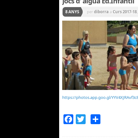
Jocs d’ aigua Ed.Infantil
8 ANYS
per
diborra
a
Curs 2017-18
https://photos.app.goo.gl/YYV4XJRAvf3
Facebook
Twitter
Compar