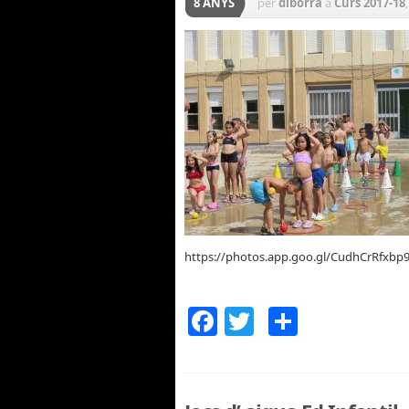
8 ANYS
per
diborra
a
Curs 2017-18
SEGON CURS
,
TERCER CUR
https://photos.app.goo.gl/CudhCrRfxb
Facebook
Twitter
Compar