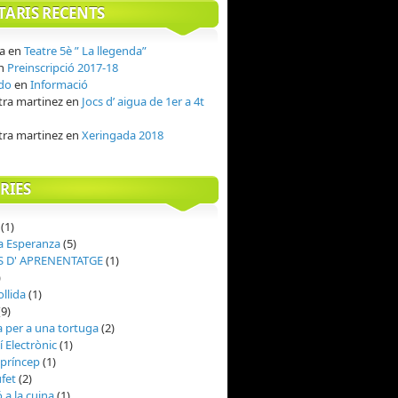
ARIS RECENTS
ia
en
Teatre 5è ” La llegenda”
n
Preinscripció 2017-18
do
en
Informació
ra martinez
en
Jocs d’ aigua de 1er a 4t
ra martinez
en
Xeringada 2018
RIES
(1)
a Esperanza
(5)
 D' APRENENTATGE
(1)
)
ollida
(1)
9)
 per a una tortuga
(2)
í Electrònic
(1)
t príncep
(1)
fet
(2)
ó a la cuina
(1)