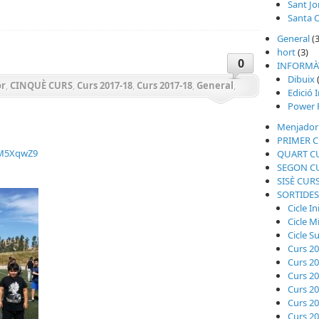
Sant Jo
Santa C
General
(3
hort
(3)
0
INFORMÀ
Dibuix
or
,
CINQUÈ CURS
,
Curs 2017-18
,
Curs 2017-18
,
General
,
Edició 
Power 
Menjador
PRIMER 
vM5XqwZ9
QUART C
SEGON C
SISÈ CUR
SORTIDES
Cicle In
Cicle M
Cicle S
Curs 2
Curs 2
Curs 2
Curs 2
Curs 2
Curs 2