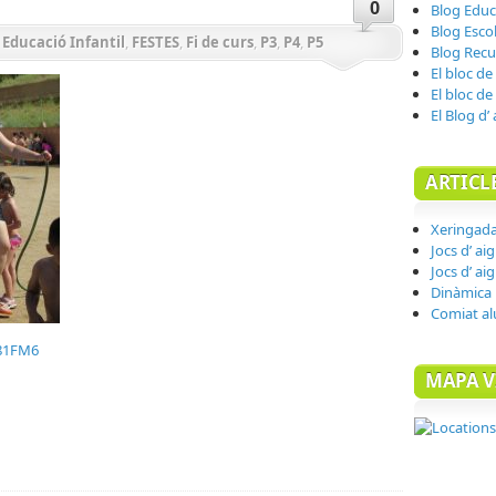
0
Blog Educa
Blog Esco
,
Educació Infantil
,
FESTES
,
Fi de curs
,
P3
,
P4
,
P5
Blog Recu
El bloc de
El bloc de
El Blog d’
ARTICL
Xeringad
Jocs d’ ai
Jocs d’ ai
Dinàmica 
Comiat a
c81FM6
MAPA V
teix