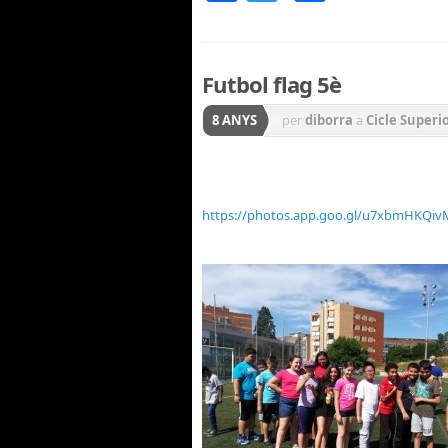
Futbol flag 5è
8 ANYS
per
diborra
a
Cicle Superi
SORTIDES I EXCURSIONS
https://photos.app.goo.gl/u7xbmHKQi