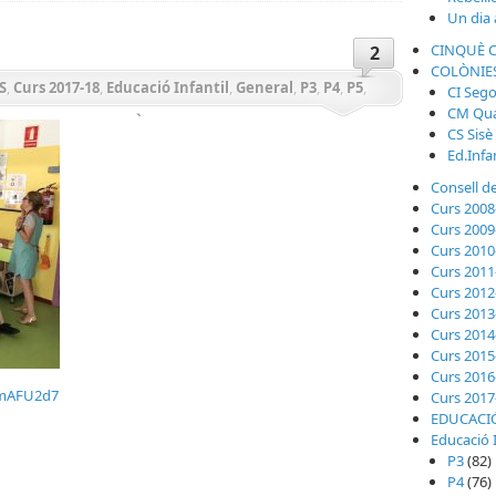
Un dia a
CINQUÈ 
2
COLÒNIE
S
,
Curs 2017-18
,
Educació Infantil
,
General
,
P3
,
P4
,
P5
,
CI Seg
CM Qua
RS
,
SEGON CURS
,
SISÈ CURS
,
TERCER CURS
CS Sisè
Ed.Infa
Consell de
Curs 2008
Curs 2009
Curs 2010
Curs 2011
Curs 2012
Curs 2013
Curs 2014
Curs 2015
Curs 2016
DmAFU2d7
Curs 2017
EDUCACIÓ
teix
Educació I
P3
(82)
P4
(76)