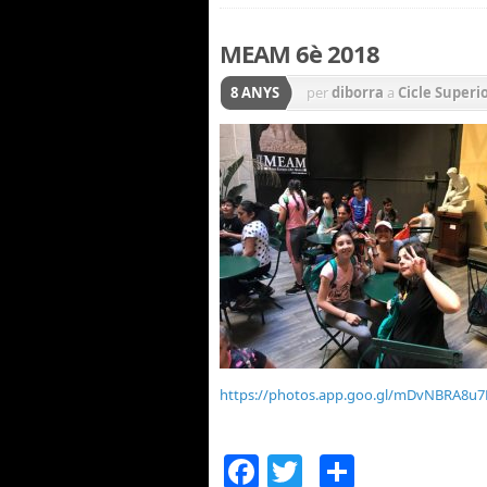
MEAM 6è 2018
8 ANYS
per
diborra
a
Cicle Superi
SORTIDES I EXCURSIONS
https://photos.app.goo.gl/mDvNBRA8u
Facebook
Twitter
Compar