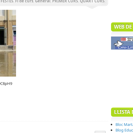
,
FESTES
,
Fi de curs
,
General
,
PRIMER CURS
,
QUART CURS
,
S
WEB DE 
p9C8pH9
teix
LLISTA 
Bloc Mart
Blog Educa