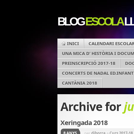
BLOG
ESCOLA
LL
INICI
CALENDARI ESCOLA
UNA MICA D’ HISTÒRIA I DOCU
PREINSCRIPCIÓ 2017-18
DO
CONCERTS DE NADAL ED.INFANT
CANTÀNIA 2018
Archive for
j
Xeringada 2018
8 ANYS
per
diborra
a
Curs 2017-18