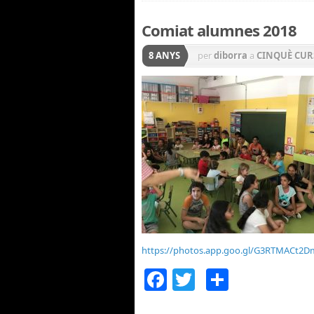
Comiat alumnes 2018
8 ANYS
per
diborra
a
CINQUÈ CUR
PRIMER CURS
,
QUART CU
https://photos.app.goo.gl/G3RTMACt2
Facebook
Twitter
Compar