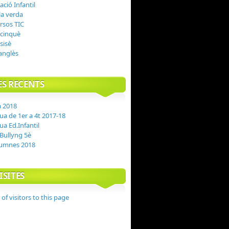
ció Infantil
la verda
rsos TIC
 cinquè
 sisè
 anglès
ES RECENTS
a 2018
gua de 1er a 4t 2017-18
gua Ed.Infantil
Bullyng 5è
lumnes 2018
ISITES