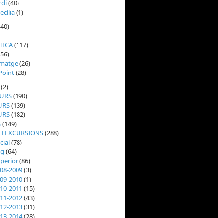
rdi
(40)
ecília
(1)
40)
TICA
(117)
(56)
Imatge
(26)
Point
(28)
(2)
CURS
(190)
URS
(139)
URS
(182)
S
(149)
 I EXCURSIONS
(288)
icial
(78)
ig
(64)
uperior
(86)
008-2009
(3)
009-2010
(1)
010-2011
(15)
011-2012
(43)
012-2013
(31)
013-2014
(28)