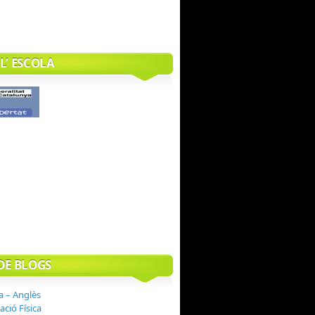
L’ ESCOLA
DE BLOGS
a – Anglès
ció Física