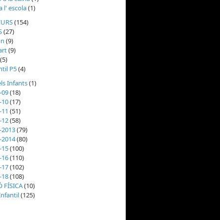
 l' escola
(1)
CURS
(154)
S
(27)
on
(9)
rt
(9)
(5)
ntil P5
(4)
ls Infants
(1)
-09
(18)
-10
(17)
-11
(51)
-12
(58)
-2013
(79)
-2014
(80)
-15
(100)
-16
(110)
-17
(102)
-18
(108)
 FÍSICA
(10)
nfantil
(125)