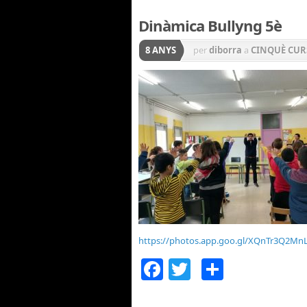
Dinàmica Bullyng 5è
8 ANYS
per
diborra
a
CINQUÈ CUR
https://photos.app.goo.gl/XQnTr3Q2M
Facebook
Twitter
Compar