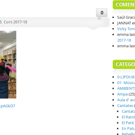
COMENT
0
Saúl Grac
S
,
Curs 2017-18
JANNAT
e
Vicky Ton
emma last
2017-18
emma last
CATEGO
0-LIPDUB
01- Músic
AMBIENTS
Ampa
(25
Aula d' ac
Cantates
(
nLpAGkD7
Cantata
teix
El Ratol
El Peti
En Patu
Rebel·li