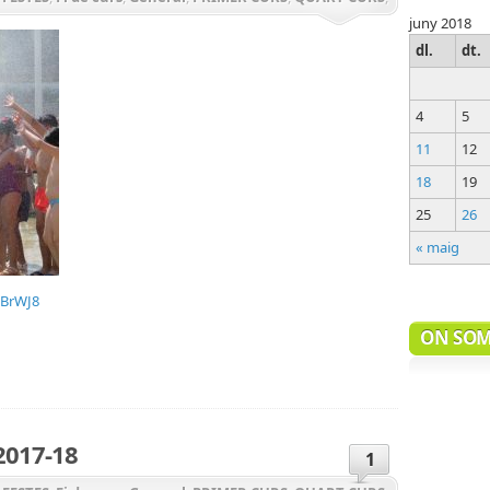
juny 2018
S
dl.
dt.
4
5
11
12
18
19
25
26
« maig
KBrWJ8
teix
ON SO
 2017-18
1