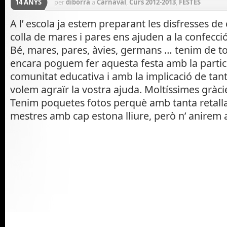
14 ANYS
per
diborra
a
Carnaval
,
Curs 2012-2013
,
FESTES
A l’ escola ja estem preparant les disfresses d
colla de mares i pares ens ajuden a la confecció
Bé, mares, pares, àvies, germans … tenim de to
encara poguem fer aquesta festa amb la partici
comunitat educativa i amb la implicació de tant
volem agraïr la vostra ajuda. Moltíssimes gràci
Tenim poquetes fotos perquè amb tanta retall
mestres amb cap estona lliure, però n’ anirem a