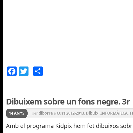
Facebook
Twitter
Comparteix
Dibuixem sobre un fons negre. 3r
14 ANYS
per
diborra
a
Curs 2012-2013
,
Dibuix
,
INFORMÀTICA
,
T
Amb el programa Kidpix hem fet dibuixos sobr