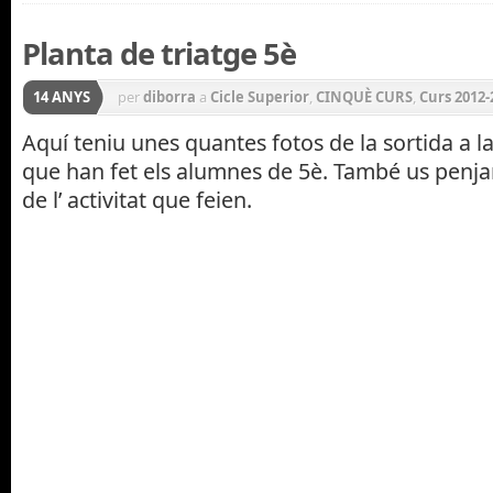
Planta de triatge 5è
14 ANYS
per
diborra
a
Cicle Superior
,
CINQUÈ CURS
,
Curs 2012-
SORTIDES I EXCURSIONS
Aquí teniu unes quantes fotos de la sortida a la
que han fet els alumnes de 5è. També us penja
de l’ activitat que feien.