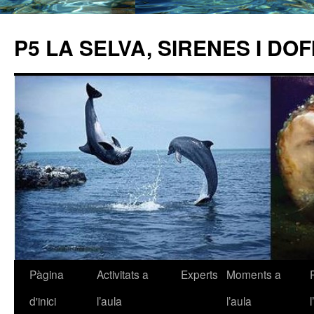
P5 LA SELVA, SIRENES I DOF
Pàgina
Activitats a
Experts
Moments a
Vés
d'inici
l’aula
l’aula
al