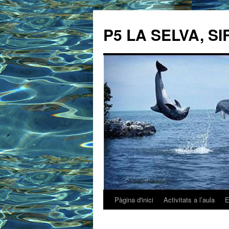
P5 LA SELVA, SI
Pàgina d'inici
Activitats a l’aula
E
Vés
al