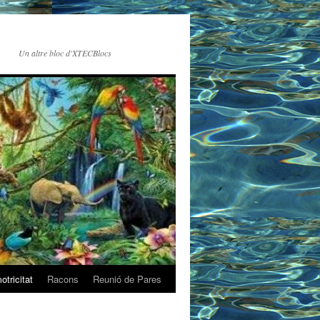
Un altre bloc d'XTECBlocs
tricitat
Racons
Reunió de Pares