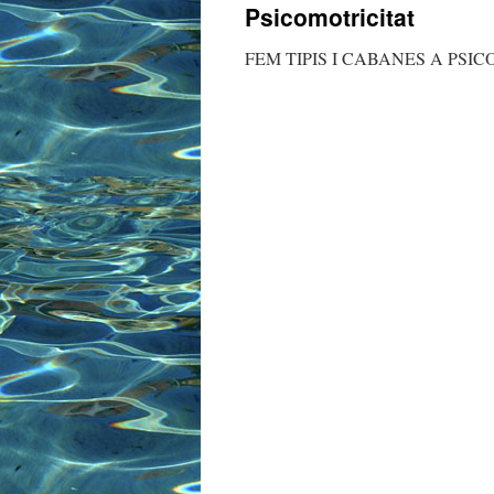
Psicomotricitat
contingut
FEM TIPIS I CABANES A PSICO