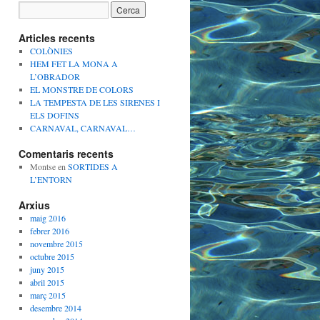
Articles recents
COLÒNIES
HEM FET LA MONA A
L’OBRADOR
EL MONSTRE DE COLORS
LA TEMPESTA DE LES SIRENES I
ELS DOFINS
CARNAVAL, CARNAVAL…
Comentaris recents
Montse
en
SORTIDES A
L’ENTORN
Arxius
maig 2016
febrer 2016
novembre 2015
octubre 2015
juny 2015
abril 2015
març 2015
desembre 2014