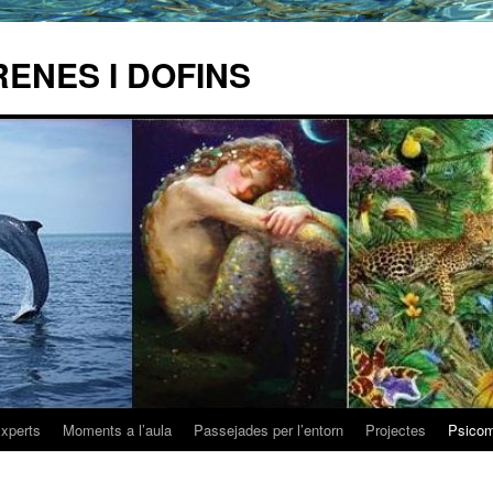
RENES I DOFINS
xperts
Moments a l’aula
Passejades per l’entorn
Projectes
Psicomo