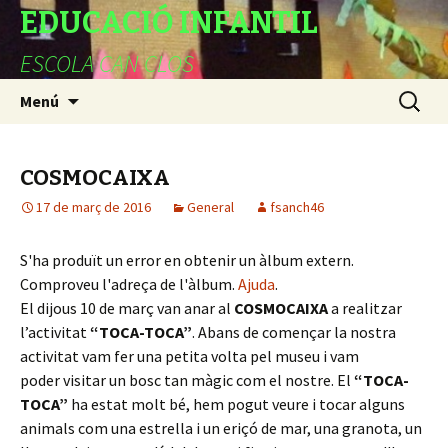
EDUCACIÓ INFANTIL
ESCOLA CAN CLOS
Vés
Cerca:
Menú
al
contingut
COSMOCAIXA
17 de març de 2016
General
fsanch46
S'ha produït un error en obtenir un àlbum extern.
Comproveu l'adreça de l'àlbum.
Ajuda
.
El dijous 10 de març van anar al
COSMOCAIXA
a realitzar
l’activitat
“TOCA-TOCA”
. Abans de començar la nostra
activitat vam fer una petita volta pel museu i vam
poder visitar un bosc tan màgic com el nostre. El
“TOCA-
TOCA”
ha estat molt bé, hem pogut veure i tocar alguns
animals com una estrella i un eriçó de mar, una granota, un