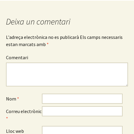
Navegació
pels
Deixa un comentari
articles
L'adreça electrònica no es publicarà
Els camps necessaris
estan marcats amb
*
Comentari
Nom
*
Correu electrònic
*
Lloc web