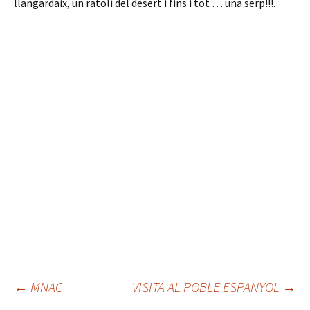
llangardaix, un ratolí del desert i fins i tot … una serp!!!.
←
MNAC
VISITA AL POBLE ESPANYOL
→