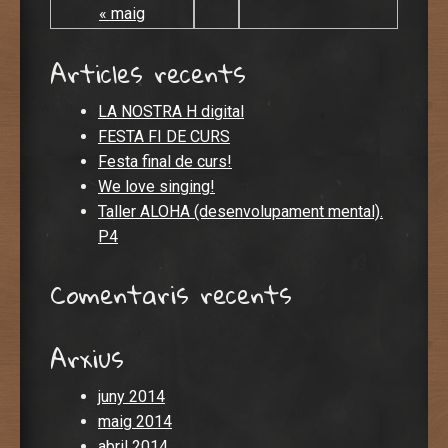
« maig
Articles recents
LA NOSTRA H digital
FESTA FI DE CURS
Festa final de curs!
We love singing!
Taller ALOHA (desenvolupament mental).
P4
Comentaris recents
Arxius
juny 2014
maig 2014
abril 2014