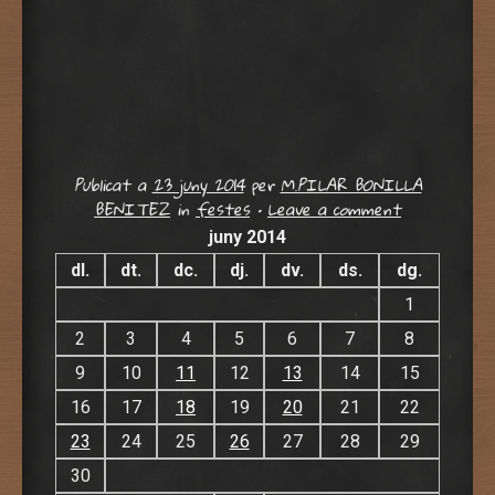
Publicat a
23 juny 2014
per
M.PILAR BONILLA
BENITEZ
in
festes
•
Leave a comment
juny 2014
dl.
dt.
dc.
dj.
dv.
ds.
dg.
1
2
3
4
5
6
7
8
9
10
11
12
13
14
15
16
17
18
19
20
21
22
23
24
25
26
27
28
29
30