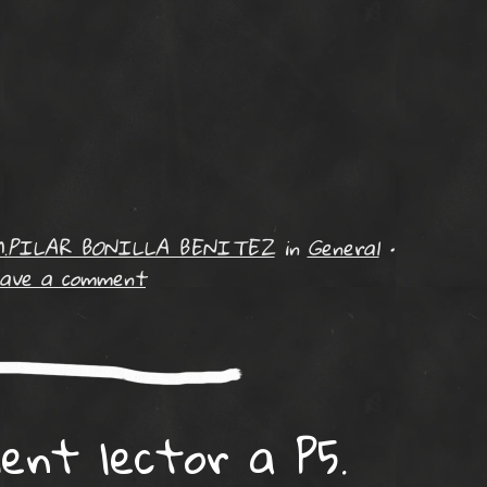
.PILAR BONILLA BENITEZ
in
General
•
ave a comment
ent lector a P5.