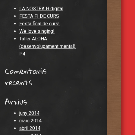
LA NOSTRA H digital
FESTA FI DE CURS
Festa final de curs!
We love singing!
Taller ALOHA
(desenvolupament mental).
P4
Comentaris
recents
Arxius
juny 2014
maig 2014
abril 2014