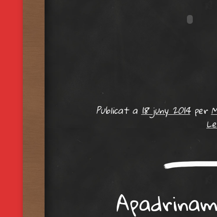
Publicat a
18 juny 2014
per
M
Le
Apadrinam