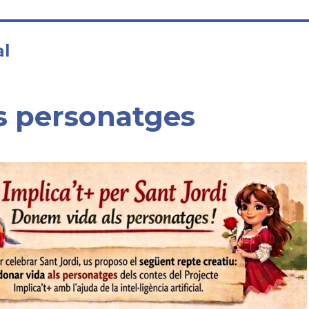
al
ls personatges