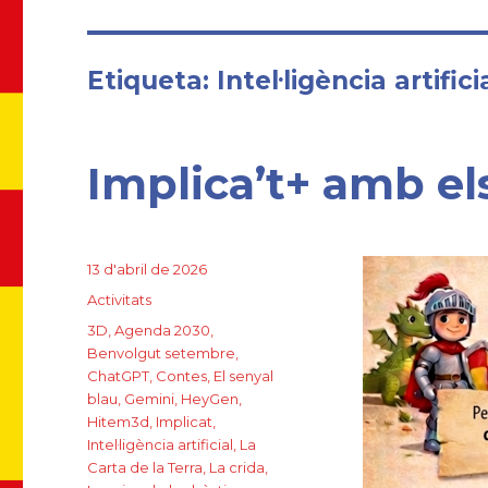
Etiqueta: Intel·ligència artifici
Implica’t+ amb e
Posted
13 d'abril de 2026
on
Categories
Activitats
Tags
3D
,
Agenda 2030
,
Benvolgut setembre
,
ChatGPT
,
Contes
,
El senyal
blau
,
Gemini
,
HeyGen
,
Hitem3d
,
Implicat
,
Intel·ligència artificial
,
La
Carta de la Terra
,
La crida
,