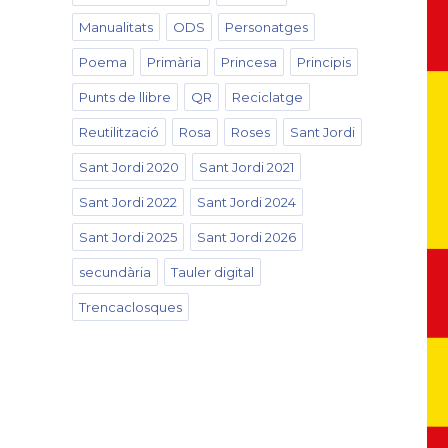
Manualitats
ODS
Personatges
Poema
Primària
Princesa
Principis
Punts de llibre
QR
Reciclatge
Reutilització
Rosa
Roses
Sant Jordi
Sant Jordi 2020
Sant Jordi 2021
Sant Jordi 2022
Sant Jordi 2024
Sant Jordi 2025
Sant Jordi 2026
secundària
Tauler digital
Trencaclosques