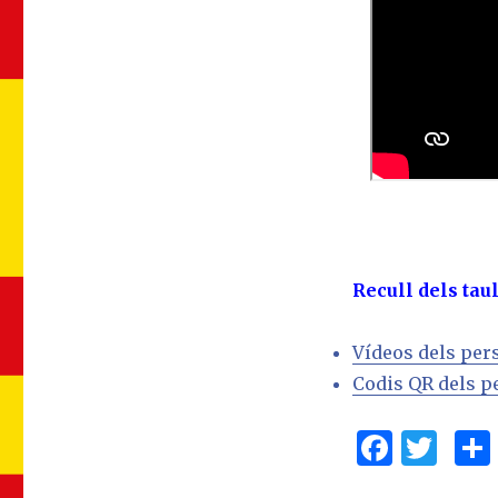
Recull dels taul
Vídeos dels per
Codis QR dels p
F
T
a
w