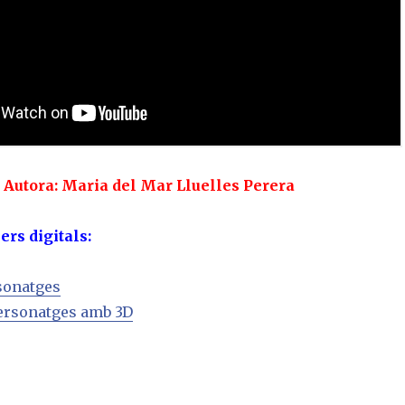
Autora: Maria del Mar Lluelles Perera
ers digitals:
sonatges
ersonatges amb 3D
C
o