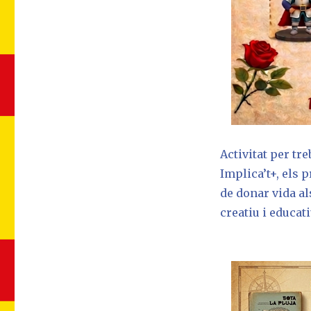
Activitat per tre
Implica’t+, els p
de donar vida al
creatiu i educat