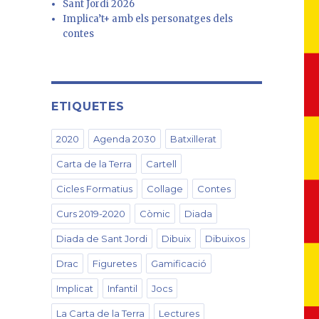
Sant Jordi 2026
Implica’t+ amb els personatges dels
contes
ETIQUETES
2020
Agenda 2030
Batxillerat
Carta de la Terra
Cartell
Cicles Formatius
Collage
Contes
Curs 2019-2020
Còmic
Diada
Diada de Sant Jordi
Dibuix
Dibuixos
Drac
Figuretes
Gamificació
Implicat
Infantil
Jocs
La Carta de la Terra
Lectures