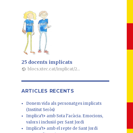
o
m
o
k
25 docents implicats
blocs.xtec.cat/implicat/2...
ARTICLES RECENTS
Donem vida als personatges implicats
(Institut Seròs)
Implica’t+ amb Sota l’acàcia. Emocions,
valors i inclusió per Sant Jordi
Implica’t+ amb el repte de Sant Jordi